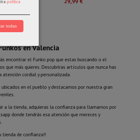
29,99 €
stra
política
ar todas
 Funkos en Valencia
ás encontrar el Funko pop que estas buscando o el
los que más quieres. Descubriras artículos que nunca has
a atención cordial y personalizada.
 ubicados en el pueblo y destacamos por nuestra gran
veniles.
r a la tienda, adquieras la confianza para llamarnos por
sapp donde tendrás esa atención que mereces y
.
 tienda de confianza!!