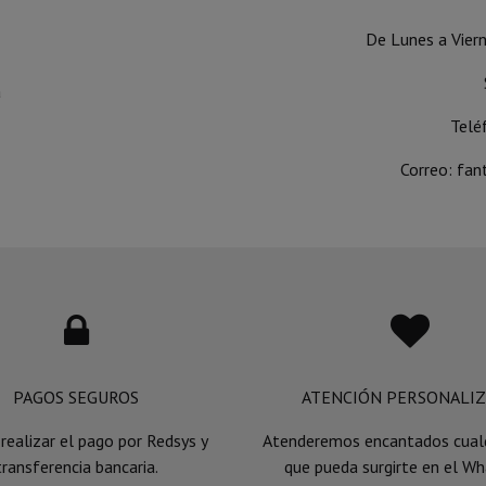
De Lunes a Vier
a
Telé
Correo:
fan


PAGOS SEGUROS
ATENCIÓN PERSONALI
realizar el pago por Redsys y
Atenderemos encantados cualq
transferencia bancaria.
que pueda surgirte en el W