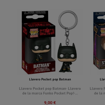
Llavero Pocket pop Batman
Lla
Llavero Pocket pop Batman· Llavero
Llavero 
de la marca Funko Pocket Pop!·...
de la 
9,00 €