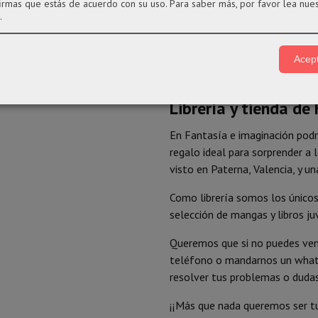
32,95 €
9,00 €
firmas que estás de acuerdo con su uso.
Para saber más, por favor lea nue
.
Acept
Librería y tienda de
En Fantasía e imaginación podr
regalo ideal para sorprender a 
visto en Paterna, Valencia, y un
Como librería somos los únicos
selección de mangas y libros ju
Queremos que si no puedes veni
teléfono o mandarnos un what
resolver tus problemas o dudas
¡¡Más que nada queremos ser tu