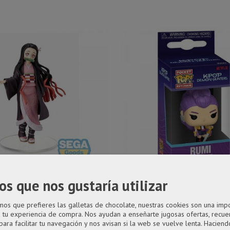
os que nos gustaría utilizar
de Nezuko Kamado 15 cm de...
Llavero pop Rumi de Kpop D
ayer: Kimetsu no Yaiba SPM
KPop Demon Hunters Pock
s que prefieres las galletas de chocolate, nuestras cookies son una imp
PVC Nezuko Kamado Sibling...
Vinyl Rumi 4 cm Surtido Llave
a tu experiencia de compra. Nos ayudan a enseñarte jugosas ofertas, recue
para facilitar tu navegación y nos avisan si la web se vuelve lenta. Haciendo