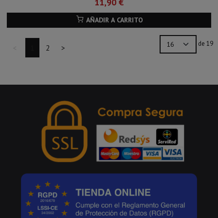
11,90 €
AÑADIR A CARRITO
de 19
<
1
2
>