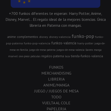
+700 funkos diferentes te esperan: Harry Potter, Anime,
Disney, Marvel... El regalo ideal de la mejores licencias. Única
librería en Paterna con mangas.
funko-pop
anime
complementos
disney
disney-valencia
funko-
funkos-valencia
pop-paterna
funko-pop-valencia
harry-potter
juego-de-
mesa-en-familia
juego-de-mesa-paterna
juegos-de-mesa-valencia
llavero
manga
regalos-paterna
tienda-funkos-valencia
marvel
one-piece
peliculas
taza
FUNKOS
MERCHANDISING
LIBRERIA
ANIME/MANGA
JUEGO / JUEGOS DE MESA
TODO
VUELTA AL COLE
PAPELERIA