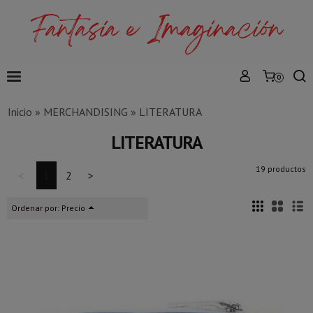
0
Inicio
»
MERCHANDISING
»
LITERATURA
LITERATURA
19 productos
<
1
2
>
Ordenar por:
Precio