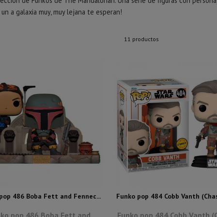
colección de Funkos de The Mandalorian. Una serie de figuras con perso
 un a galaxia muy, muy lejana te esperan!
11 productos
pop 486 Boba Fett and Fennec...
Funko pop 484 Cobb Vanth (Chase
ko pop 486 Boba Fett and
Funko pop 484 Cobb Vanth (