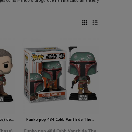
najes como Mando o Grogu, que han marcado un antes y
) de...
Funko pop 484 Cobb Vanth de The...
Chase)
Funko pop 484 Cobb Vanth de The