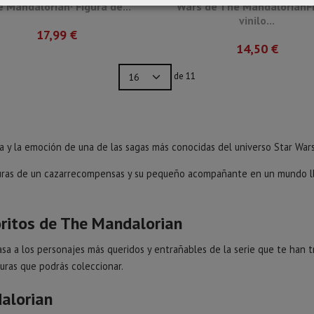
 Mandalorian· Figura de...
Wars de The MandalorianF
vinilo...
17,99 €
14,50 €
de 11
 y la emoción de una de las sagas más conocidas del universo Star Wars
turas de un cazarrecompensas y su pequeño acompañante en un mundo ll
oritos de The Mandalorian
sa a los personajes más queridos y entrañables de la serie que te han 
uras que podrás coleccionar.
alorian