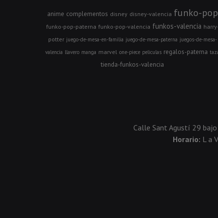
funko-pop
anime
complementos
disney
disney-valencia
funkos-valencia
funko-pop-paterna
funko-pop-valencia
harry
potter
juego-de-mesa-en-familia
juego-de-mesa-paterna
juegos-de-mesa-
regalos-paterna
marvel
valencia
llavero
manga
one-piece
peliculas
taz
tienda-funkos-valencia
Calle Sant Agustí 29 bajo
Horario:
L a 