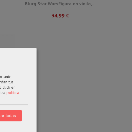
Blurg Star WarsFigura en vinilo,...
34,99 €
ortante
rdan tus
 click en
stra
política
FERTA
ar todas
ar...
e Star