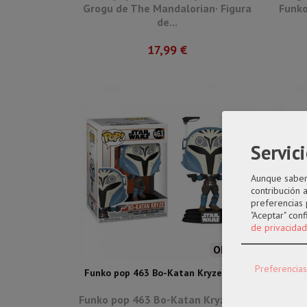
Grogu de The Mandalorian· Figura
Funko 
de...
17,99 €
Servici
Aunque sabemo
contribución 
preferencias 
"Aceptar" con
de privacidad
OFERTA
Preferencias
Funko pop 463 Bo-Katan Kryze Star...
Funko 
Funko pop 463 Bo-Katan Kryze Star
Funko 