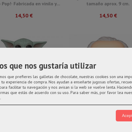
Pop!· Fabricada en vinilo y...
tamaño aprox. 9 cm.
14,50 €
14,50 €
os que nos gustaría utilizar
s que prefieres las galletas de chocolate, nuestras cookies son una imp
a tu experiencia de compra. Nos ayudan a enseñarte jugosas ofertas, recue
para facilitar tu navegación y nos avisan si la web se vuelve lenta. Haciendo
firmas que estás de acuerdo con su uso.
Para saber más, por favor lea nue
.
O
Acept
pop 368 The child de la serie...
Funko pop 346 The Client de St
pop 368 The child de la serie
Funko pop 346 The Client d