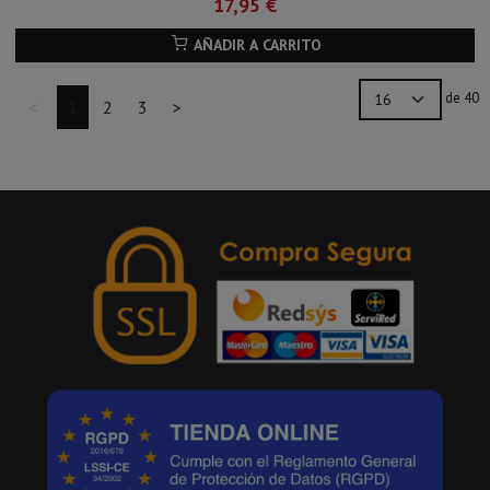
17,95 €
AÑADIR A CARRITO
de 40
<
1
2
3
>