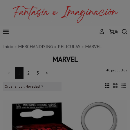
0
Inicio
»
MERCHANDISING
»
PELICULAS
»
MARVEL
MARVEL
40 productos
<
1
2
3
>
Ordenar por:
Novedad