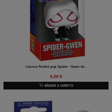
Llavero Pocket pop Spider - Gwen de...
9,00 €
AÑADIR A CARRITO