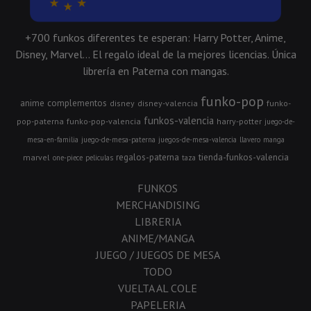
+700 funkos diferentes te esperan: Harry Potter, Anime,
Disney, Marvel... El regalo ideal de la mejores licencias. Única
librería en Paterna con mangas.
funko-pop
anime
complementos
disney
disney-valencia
funko-
funkos-valencia
pop-paterna
funko-pop-valencia
harry-potter
juego-de-
mesa-en-familia
juego-de-mesa-paterna
juegos-de-mesa-valencia
llavero
manga
regalos-paterna
tienda-funkos-valencia
marvel
one-piece
peliculas
taza
FUNKOS
MERCHANDISING
LIBRERIA
ANIME/MANGA
JUEGO / JUEGOS DE MESA
TODO
VUELTA AL COLE
PAPELERIA