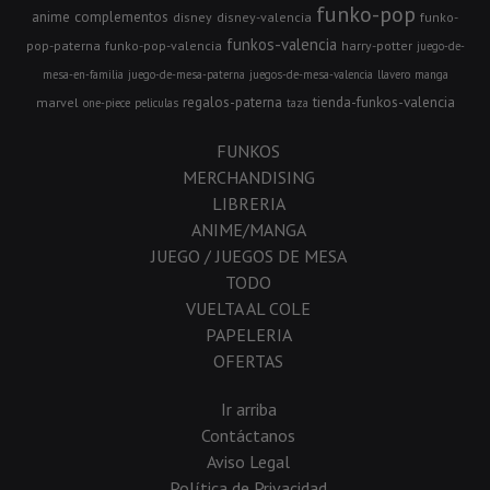
funko-pop
anime
complementos
disney
disney-valencia
funko-
funkos-valencia
pop-paterna
funko-pop-valencia
harry-potter
juego-de-
mesa-en-familia
juego-de-mesa-paterna
juegos-de-mesa-valencia
llavero
manga
regalos-paterna
tienda-funkos-valencia
marvel
one-piece
peliculas
taza
FUNKOS
MERCHANDISING
LIBRERIA
ANIME/MANGA
JUEGO / JUEGOS DE MESA
TODO
VUELTA AL COLE
PAPELERIA
OFERTAS
Ir arriba
Contáctanos
Aviso Legal
Política de Privacidad