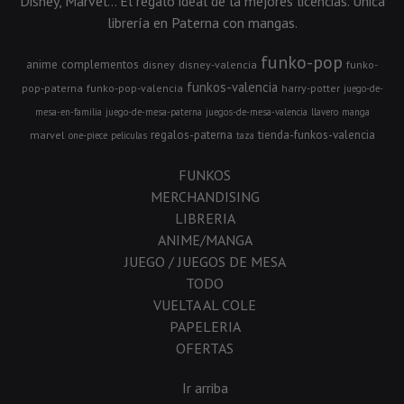
Disney, Marvel... El regalo ideal de la mejores licencias. Única
librería en Paterna con mangas.
funko-pop
anime
complementos
disney
disney-valencia
funko-
funkos-valencia
pop-paterna
funko-pop-valencia
harry-potter
juego-de-
mesa-en-familia
juego-de-mesa-paterna
juegos-de-mesa-valencia
llavero
manga
regalos-paterna
tienda-funkos-valencia
marvel
one-piece
peliculas
taza
FUNKOS
MERCHANDISING
LIBRERIA
ANIME/MANGA
JUEGO / JUEGOS DE MESA
TODO
VUELTA AL COLE
PAPELERIA
OFERTAS
Ir arriba