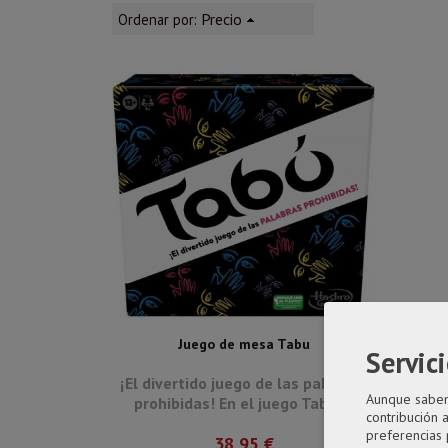
Precio
Ordenar por:
Juego de mesa Tabu
Servici
¡El divertido juego de las palabras
Aunque sabemo
prohibidas! En el juego Tabú,...
contribución 
preferencias 
38,95 €