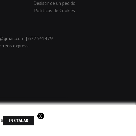
Desistir de un pedido
Políticas de Cookies
da@gmail.com |
677341479
rreos express
X
me
INSTALAR
ramos que acepta el uso de cookies.
OK
Más información