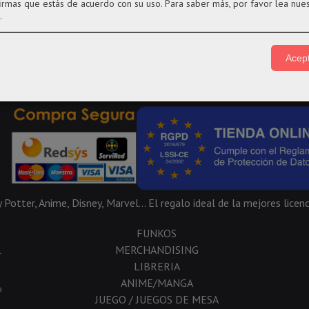
firmas que estás de acuerdo con su uso.
Para saber más, por favor lea nue
.
Acept
Potter, Anime, Disney, Marvel... El regalo ideal de la mejores licenc
FUNKOS
MERCHANDISING
-
LIBRERIA
ANIME/MANGA
a
JUEGO / JUEGOS DE MESA