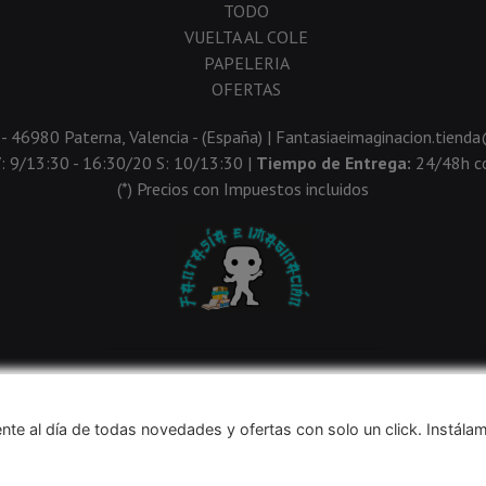
TODO
VUELTA AL COLE
PAPELERIA
OFERTAS
 - 46980 Paterna, Valencia - (España) | Fantasiaeimaginacion.tien
V: 9/13:30 - 16:30/20 S: 10/13:30 |
Tiempo de Entrega:
24/48h co
(*) Precios con Impuestos incluidos
Métodos de pago aceptados
nte al día de todas novedades y ofertas con solo un click. Instála
navegación, y obtener estadísticas anónimas. Si continúa navegando conside