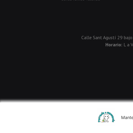
Calle Sant Agustí 29 bajo
Horario:
L a 
Mante
Usamos cookies de terceros para mejorar la experiencia de 