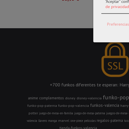
"Aceptar" con
de privacidad
Preferencias
+700 funkos diferentes te esperan: Harry 
funko-pop
anime
complementos
disney
disney-valencia
funkos-valencia
funko-pop-paterna
funko-pop-valencia
harry
potter
juego-de-mesa-en-familia
juego-de-mesa-paterna
juegos-de-mesa-
regalos-paterna
marvel
valencia
llavero
manga
one-piece
peliculas
taz
tienda-funkos-valencia