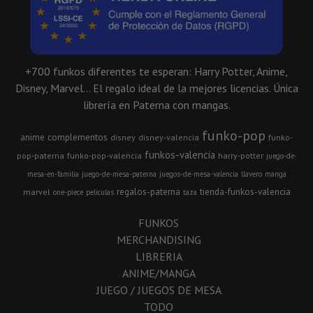
+700 funkos diferentes te esperan: Harry Potter, Anime,
Disney, Marvel... El regalo ideal de la mejores licencias. Única
librería en Paterna con mangas.
funko-pop
anime
complementos
disney
disney-valencia
funko-
funkos-valencia
pop-paterna
funko-pop-valencia
harry-potter
juego-de-
mesa-en-familia
juego-de-mesa-paterna
juegos-de-mesa-valencia
llavero
manga
regalos-paterna
tienda-funkos-valencia
marvel
one-piece
peliculas
taza
FUNKOS
MERCHANDISING
LIBRERIA
ANIME/MANGA
JUEGO / JUEGOS DE MESA
TODO