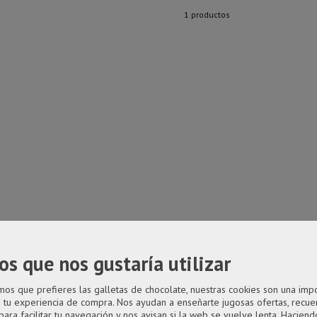
1 productos
os que nos gustaría utilizar
s que prefieres las galletas de chocolate, nuestras cookies son una imp
a tu experiencia de compra. Nos ayudan a enseñarte jugosas ofertas, recue
para facilitar tu navegación y nos avisan si la web se vuelve lenta. Haciendo