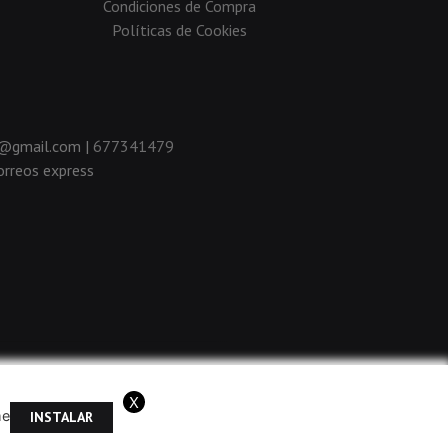
Condiciones de Compra
Políticas de Cookies
da@gmail.com |
677341479
rreos express
X
me
INSTALAR