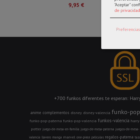
9,95 €
"Aceptar" con
de privacidad
Preferencias
+700 funkos diferentes te esperan: Harry 
funko-pop
anime
complementos
disney
disney-valencia
funkos-valencia
funko-pop-paterna
funko-pop-valencia
harry
potter
juego-de-mesa-en-familia
juego-de-mesa-paterna
juegos-de-mesa-
regalos-paterna
marvel
valencia
llavero
manga
one-piece
peliculas
taz