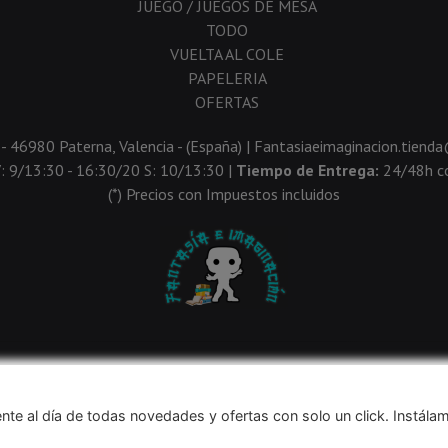
JUEGO / JUEGOS DE MESA
TODO
VUELTA AL COLE
PAPELERIA
OFERTAS
 - 46980 Paterna, Valencia - (España) | Fantasiaeimaginacion.tien
V: 9/13:30 - 16:30/20 S: 10/13:30 |
Tiempo de Entrega:
24/48h co
(*) Precios con Impuestos incluidos
Métodos de pago aceptados
nte al día de todas novedades y ofertas con solo un click. Instála