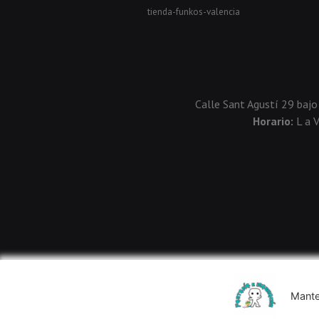
tienda-funkos-valencia
Calle Sant Agustí 29 bajo
Horario:
L a 
Mante