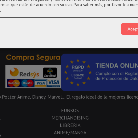
firmas que estás de acuerdo con su uso.
Para saber más, por favor lea nue
.
Acept
Potter, Anime, Disney, Marvel... El regalo ideal de la mejores licenc
FUNKOS
MERCHANDISING
-
LIBRERIA
ANIME/MANGA
a