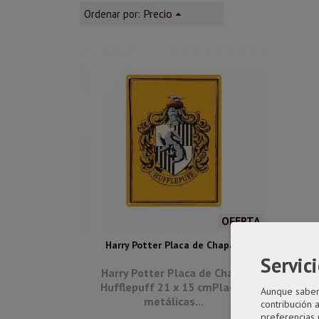
Precio
Ordenar por:
OFERTA
Harry Potter Placa de Chapa...
Servici
Harry Potter Placa de Chapa
Hufflepuff 21 x 15 cmPlacas
Aunque sabemo
metálicas...
contribución 
preferencias 