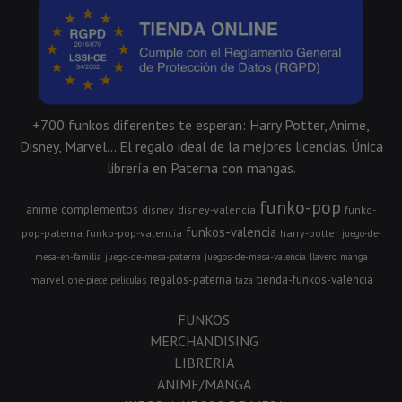
+700 funkos diferentes te esperan: Harry Potter, Anime,
Disney, Marvel... El regalo ideal de la mejores licencias. Única
librería en Paterna con mangas.
funko-pop
anime
complementos
disney
disney-valencia
funko-
funkos-valencia
pop-paterna
funko-pop-valencia
harry-potter
juego-de-
mesa-en-familia
juego-de-mesa-paterna
juegos-de-mesa-valencia
llavero
manga
regalos-paterna
tienda-funkos-valencia
marvel
one-piece
peliculas
taza
FUNKOS
MERCHANDISING
LIBRERIA
ANIME/MANGA