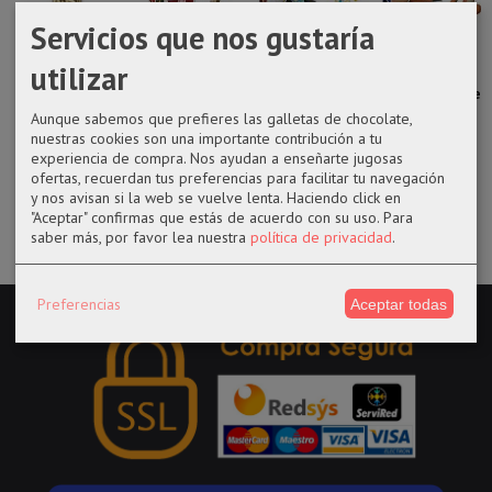
Servicios que nos gustaría
Abalorio
Funko pop 563
Funko pop
Funko pop
utilizar
Animales
Joko de Guild
1100 Godspeed
1089 White
fantásticos
Wars 2
Mamba Space...
Newt ...
14,50 €
Aunque sabemos que prefieres las galletas de chocolate,
14,50 €
14,50 €
nuestras cookies son una importante contribución a tu
5,95 €
experiencia de compra. Nos ayudan a enseñarte jugosas
ofertas, recuerdan tus preferencias para facilitar tu navegación
y nos avisan si la web se vuelve lenta. Haciendo click en
"Aceptar" confirmas que estás de acuerdo con su uso.
Para
saber más, por favor lea nuestra
política de privacidad
.
Preferencias
Aceptar todas