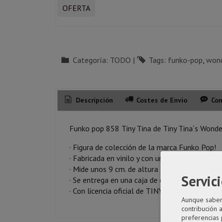
OFERTA
Categoría:
TODO
|
Tags:
funko-pop
wond
Descripción
Costes de Envío
Com
Funko pop 858 Tiny Tina de Tiny Tina´s Wond
· Figura de colección de la marca Funko Pop!
· Fabricada en vinilo y con una cabeza de tam
· Mide unos 9 cm. de altura aproximada.
Servici
· Se entrega en una caja de cartón y plástico r
· Con licencia oficial de TINY TINA´S WOND
Aunque sabemo
contribución 
preferencias 