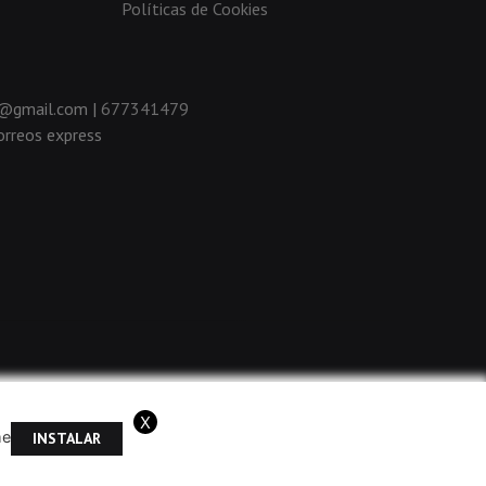
Políticas de Cookies
da@gmail.com |
677341479
rreos express
X
me
INSTALAR
ramos que acepta el uso de cookies.
OK
Más información