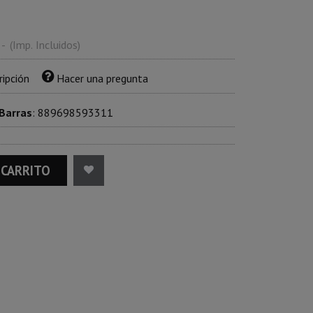
-
(Imp. Incluidos)
ripción
Hacer una pregunta
 Barras
:
889698593311
 CARRITO