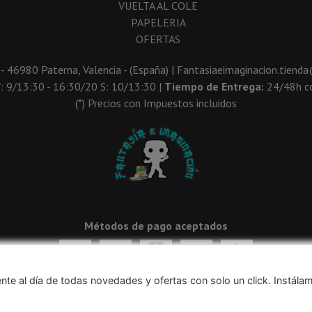
VUELTA AL COLE
PAPELERIA
OFERTAS
 - 46980 Paterna, Valencia - (España) | Fantasiaeimaginacion.tien
V: 9/13:30 - 16:30/20 S: 10/13:30 |
Tiempo de Entrega:
24/48h co
(*) Precios con Impuestos incluidos
Métodos de pago aceptados
nte al día de todas novedades y ofertas con solo un click. Instála
navegación, y obtener estadísticas anónimas. Si continúa navegando conside