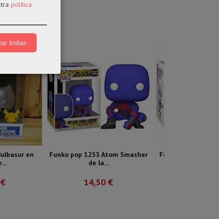
stra
política
ar todas
ulbasur en
Funko pop 1233 Atom Smasher
Funko pop 1357 Mit
...
de la...
14,50 
 €
14,50 €