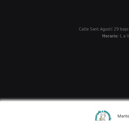
Calle Sant Agustí 29 bajo
Horario:
L a 
Mante
Usamos cookies de terceros para mejorar la experiencia de 