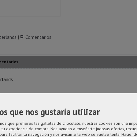
erlands
|
Comentarios
entarios
erlands
año desproporcionado como principal rasgo distintivo.
os que nos gustaría utilizar
ígido transparente.
ERLANDS
s que prefieres las galletas de chocolate, nuestras cookies son una imp
a tu experiencia de compra. Nos ayudan a enseñarte jugosas ofertas, recue
para facilitar tu navegación y nos avisan si la web se vuelve lenta. Haciendo