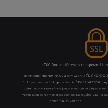
+700 funkos diferentes te esperan: Harry 
funko-pop
anime
complementos
disney
disney-valencia
funkos-valencia
funko-pop-paterna
funko-pop-valencia
harry
potter
juego-de-mesa-en-familia
juego-de-mesa-paterna
juegos-de-mesa-
regalos-paterna
marvel
valencia
llavero
manga
one-piece
peliculas
taz
tienda-funkos-valencia