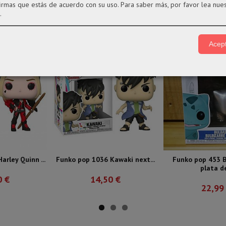
firmas que estás de acuerdo con su uso.
Para saber más, por favor lea nue
.
Acept
rley Quinn ...
Funko pop 1036 Kawaki next...
Funko pop 453 B
plata de
0 €
14,50 €
22,99