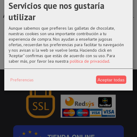
Servicios que nos gustaría
Funko pop
Funko pop 150
Funko pop
Funko pop
1002 de
Hermione con
1316 Aurora del
1403 Blue
utilizar
América Chavez
espejo de...
100...
Beetle chase...
en...
17,99 €
14,50 €
26,99 €
Aunque sabemos que prefieres las galletas de chocolate,
14,50 €
nuestras cookies son una importante contribución a tu
experiencia de compra. Nos ayudan a enseñarte jugosas
ofertas, recuerdan tus preferencias para facilitar tu navegación
y nos avisan si la web se vuelve lenta. Haciendo click en
"Aceptar" confirmas que estás de acuerdo con su uso.
Para
saber más, por favor lea nuestra
política de privacidad
.
Preferencias
Aceptar todas