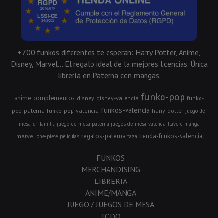
+700 funkos diferentes te esperan: Harry Potter, Anime,
Disney, Marvel... El regalo ideal de la mejores licencias. Única
librería en Paterna con mangas.
funko-pop
anime
complementos
disney
disney-valencia
funko-
funkos-valencia
pop-paterna
funko-pop-valencia
harry-potter
juego-de-
mesa-en-familia
juego-de-mesa-paterna
juegos-de-mesa-valencia
llavero
manga
regalos-paterna
tienda-funkos-valencia
marvel
one-piece
peliculas
taza
FUNKOS
MERCHANDISING
LIBRERIA
ANIME/MANGA
JUEGO / JUEGOS DE MESA
TODO