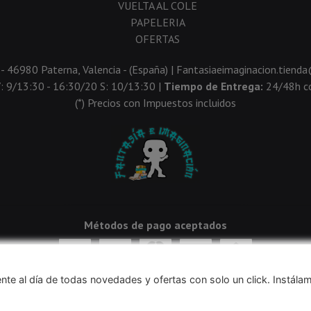
VUELTA AL COLE
PAPELERIA
OFERTAS
 - 46980 Paterna, Valencia - (España) | Fantasiaeimaginacion.tien
V: 9/13:30 - 16:30/20 S: 10/13:30 |
Tiempo de Entrega:
24/48h co
(*) Precios con Impuestos incluidos
Métodos de pago aceptados
nte al día de todas novedades y ofertas con solo un click. Instála
navegación, y obtener estadísticas anónimas. Si continúa navegando conside