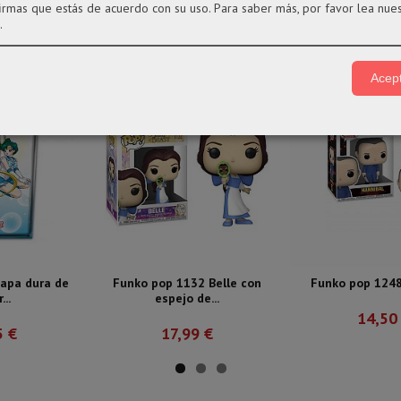
firmas que estás de acuerdo con su uso.
Para saber más, por favor lea nue
.
Acept
tapa dura de
Funko pop 1132 Belle con
Funko pop 1248
...
espejo de...
14,50
5 €
17,99 €