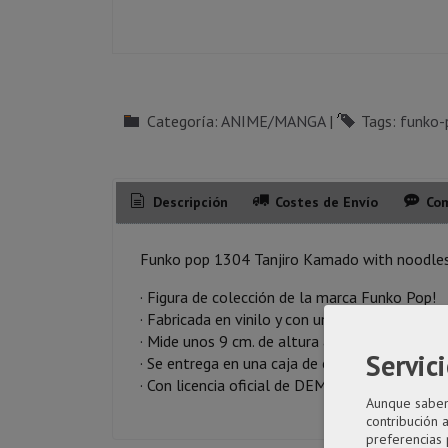
Categoría:
ANIME/MANGA
|
Tags:
funko-
Descripción
Costes de Envío
Com
Funko pop 1304 Tanjiro Kamado with noodle
· Figura de colección de la marca Funko Pop!
· Fabricada en vinilo y con una cabeza de tam
· Mide unos 9 cm. de altura aproximada.
Servici
· Se entrega en una caja de cartón y plástico r
· Con licencia oficial de DEMON SLAYER
Aunque sabemo
contribución 
preferencias 