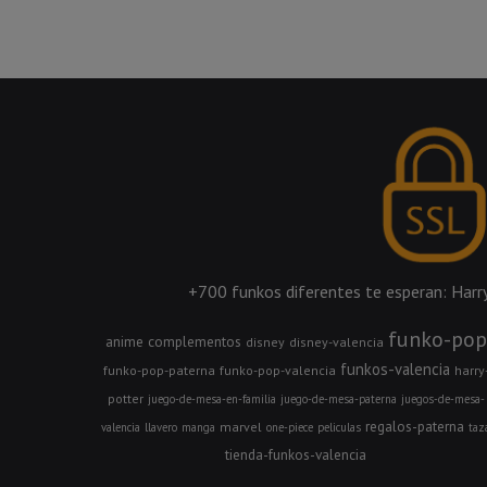
+700 funkos diferentes te esperan: Harry 
funko-pop
anime
complementos
disney
disney-valencia
funkos-valencia
funko-pop-paterna
funko-pop-valencia
harry
potter
juego-de-mesa-en-familia
juego-de-mesa-paterna
juegos-de-mesa-
regalos-paterna
marvel
valencia
llavero
manga
one-piece
peliculas
taz
tienda-funkos-valencia