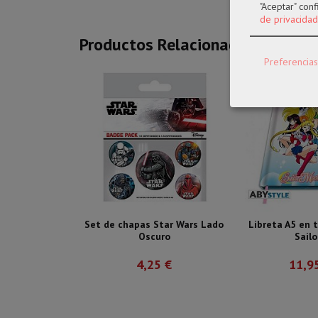
"Aceptar" con
de privacidad
Productos Relacionados
Preferencias
Set de chapas Star Wars Lado
Libreta A5 en 
Oscuro
Sailor
4,25 €
11,9