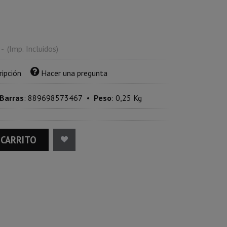
-
(Imp. Incluidos)
ripción
Hacer una pregunta
 Barras
:
889698573467
•
Peso
:
0,25 Kg
 CARRITO