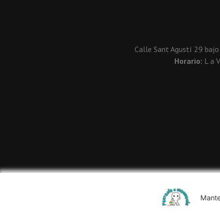
Calle Sant Agustí 29 bajo
Horario:
L a 
Mante
Usamos cookies de terceros para mejorar la experiencia de 