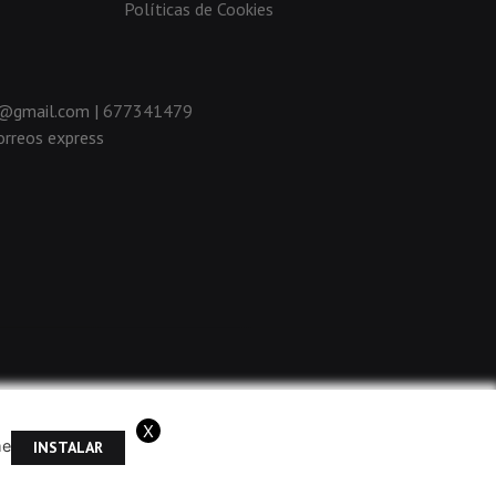
Políticas de Cookies
da@gmail.com |
677341479
rreos express
X
me
INSTALAR
ramos que acepta el uso de cookies.
OK
Más información