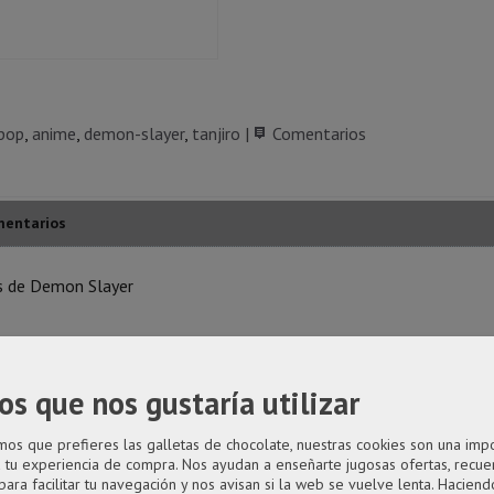
pop
anime
demon-slayer
tanjiro
|
Comentarios
entarios
s de Demon Slayer
año desproporcionado como principal rasgo distintivo.
os que nos gustaría utilizar
ígido transparente.
s que prefieres las galletas de chocolate, nuestras cookies son una imp
a tu experiencia de compra. Nos ayudan a enseñarte jugosas ofertas, recue
para facilitar tu navegación y nos avisan si la web se vuelve lenta. Haciendo