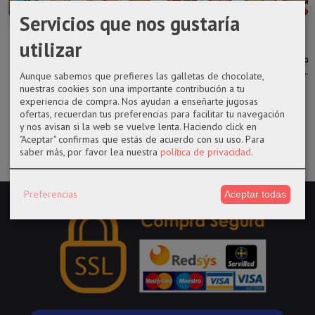
Servicios que nos gustaría
utilizar
Funko pop
Funko pop 249
Funko pop 606
Funko pop
1008 Infinite
Katsuki de My
Eijiro Kirishima
1308 Kyojuro
Deku con Eri...
hero...
de My...
Rengoku de...
Aunque sabemos que prefieres las galletas de chocolate,
nuestras cookies son una importante contribución a tu
17,99 €
14,50 €
14,50 €
17,99 €
experiencia de compra. Nos ayudan a enseñarte jugosas
ofertas, recuerdan tus preferencias para facilitar tu navegación
y nos avisan si la web se vuelve lenta. Haciendo click en
"Aceptar" confirmas que estás de acuerdo con su uso.
Para
saber más, por favor lea nuestra
política de privacidad
.
Preferencias
Aceptar todas