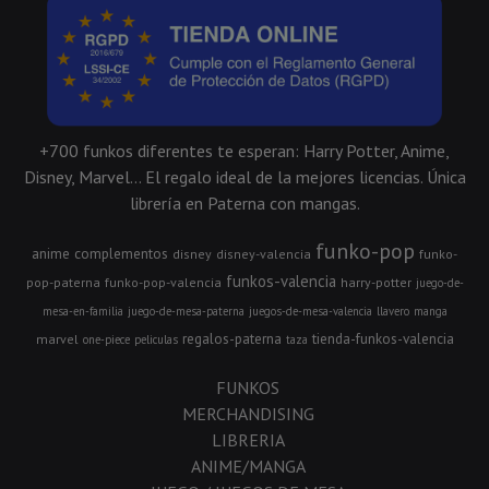
+700 funkos diferentes te esperan: Harry Potter, Anime,
Disney, Marvel... El regalo ideal de la mejores licencias. Única
librería en Paterna con mangas.
funko-pop
anime
complementos
disney
disney-valencia
funko-
funkos-valencia
pop-paterna
funko-pop-valencia
harry-potter
juego-de-
mesa-en-familia
juego-de-mesa-paterna
juegos-de-mesa-valencia
llavero
manga
regalos-paterna
tienda-funkos-valencia
marvel
one-piece
peliculas
taza
FUNKOS
MERCHANDISING
LIBRERIA
ANIME/MANGA