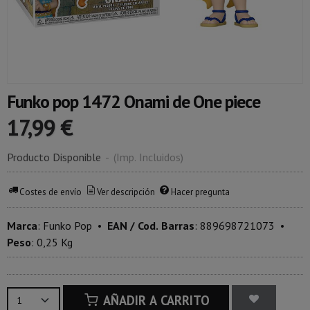
Funko pop 1472 Onami de One piece
17,99 €
Producto Disponible
-
(Imp. Incluidos)
Costes de envío
Ver descripción
Hacer pregunta
Marca
:
Funko Pop
•
EAN / Cod. Barras
:
889698721073
•
Peso
:
0,25 Kg
AÑADIR A CARRITO