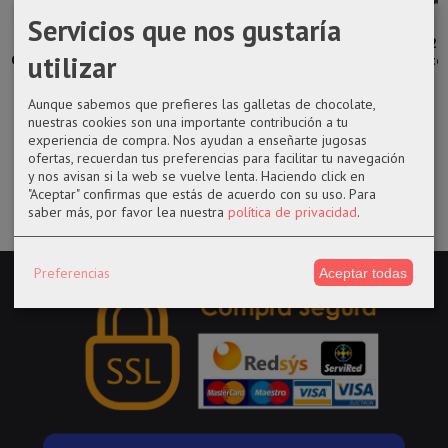
Servicios que nos gustaría
Llavero GoT
funko pop 24
Funko pop
funko POP 223
utilizar
Casa Targaryen
Archie
1121 Beth
BTS Dynamite
Harmon con
V
trofeo
3,25 €
14,50 €
Aunque sabemos que prefieres las galletas de chocolate,
14,50 €
nuestras cookies son una importante contribución a tu
14,50 €
experiencia de compra. Nos ayudan a enseñarte jugosas
ofertas, recuerdan tus preferencias para facilitar tu navegación
y nos avisan si la web se vuelve lenta. Haciendo click en
"Aceptar" confirmas que estás de acuerdo con su uso.
Para
saber más, por favor lea nuestra
política de privacidad
.
Preferencias
Aceptar todas