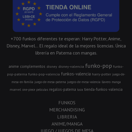
+700 funkos diferentes te esperan: Harry Potter, Anime,
Disney, Marvel... El regalo ideal de la mejores licencias. Única
librería en Paterna con mangas.
funko-pop
anime
complementos
disney
disney-valencia
funko-
funkos-valencia
pop-paterna
funko-pop-valencia
harry-potter
juego-de-
mesa-en-familia
juego-de-mesa-paterna
juegos-de-mesa-valencia
llavero
manga
regalos-paterna
tienda-funkos-valencia
marvel
one-piece
peliculas
taza
FUNKOS
MERCHANDISING
LIBRERIA
ANIME/MANGA
JUEGO / JUEGOS DE MESA