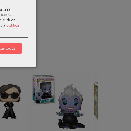
ortante
rdan tus
 click en
stra
política
ar todas