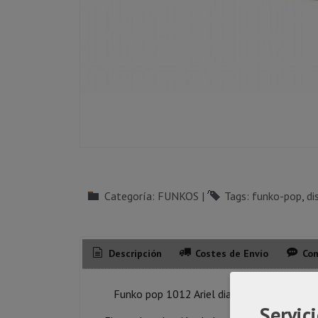
Categoría:
FUNKOS
|
Tags:
funko-pop
di
Descripción
Costes de Envío
Com
Funko pop 1012 Ariel diamond de La sireni
Servici