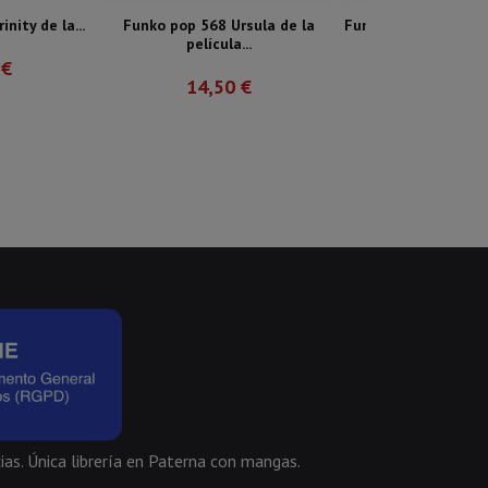
nity de la...
Funko pop 568 Ursula de la
Funko pop 1473 San
película...
piece
 €
14,50 €
14,50 
ias. Única librería en Paterna con mangas.