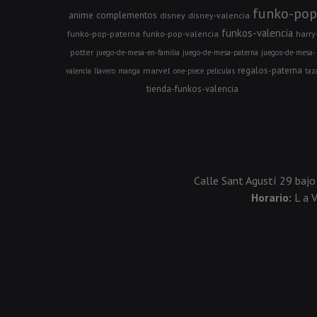
funko-pop
anime
complementos
disney
disney-valencia
funkos-valencia
funko-pop-paterna
funko-pop-valencia
harry
potter
juego-de-mesa-en-familia
juego-de-mesa-paterna
juegos-de-mesa-
regalos-paterna
marvel
valencia
llavero
manga
one-piece
peliculas
taz
tienda-funkos-valencia
Calle Sant Agustí 29 bajo
Horario:
L a 