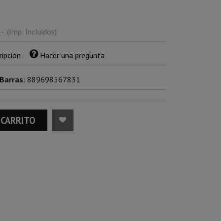
-
(Imp. Incluidos)
ripción
Hacer una pregunta
 Barras
:
889698567831
 CARRITO