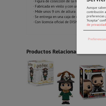
· Figura de colección de la marca Funko Pop!
· Fabricada en vinilo y con una cabeza de tam
Aunque sabemo
· Mide unos 9 cm. de altura aproximada.
contribución 
preferencias 
· Se entrega en una caja de cartón y plástico r
"Aceptar" con
· Con licencia oficial de DISNEY
de privacidad
Preferencias
Productos Relacionados