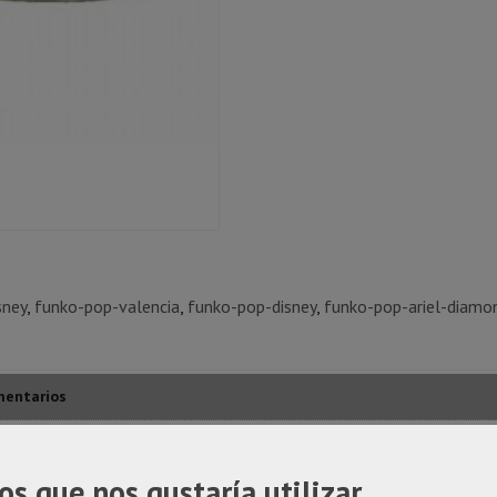
sney
funko-pop-valencia
funko-pop-disney
funko-pop-ariel-diamo
entarios
ta
os que nos gustaría utilizar