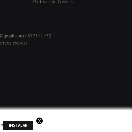
Políticas de Cookies
da@gmail.com |
677341479
rreos express
X
me
INSTALAR