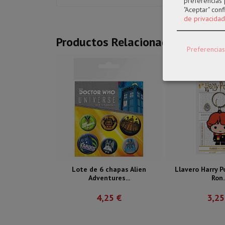
preferencias 
"Aceptar" con
de privacidad
Productos Relacionados
Preferencias
Lote de 6 chapas Alien
Llavero Harry P
Adventures...
Ron..
4,25 €
3,25