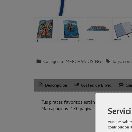
Categoría:
MERCHANDISING
|
Tags:
com
Descripción
Costes de Envío
Com
Tus piratas favoritos están listos para las ave
Servici
Marcapáginas -180 páginas -Dimensiones: 21
Aunque sabemo
contribución 