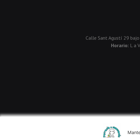
Calle Sant Agustí 29 bajo
Horario:
L a 
Mante