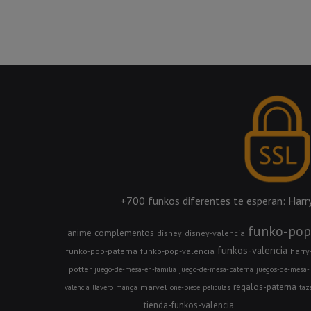
+700 funkos diferentes te esperan: Harry 
funko-pop
anime
complementos
disney
disney-valencia
funkos-valencia
funko-pop-paterna
funko-pop-valencia
harry
potter
juego-de-mesa-en-familia
juego-de-mesa-paterna
juegos-de-mesa-
regalos-paterna
marvel
valencia
llavero
manga
one-piece
peliculas
taz
tienda-funkos-valencia