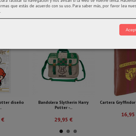
para facilitar tu navegación y nos avisan si la web se vuelve lenta. Haciendo
firmas que estás de acuerdo con su uso.
Para saber más, por favor lea nue
.
Acept
otter diseño
Bandolera Slytherin Harry
Cartera Gryffindor
.
Potter -...
16,95
 €
29,95 €