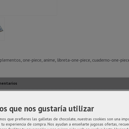
plementos
one-piece
anime
libreta-one-piece
cuaderno-one-piec
entarios
nturas que vas a describir en este cuaderno. -Tapa dura, impreso inte
os que nos gustaría utilizar
,7x15,5cm
s que prefieres las galletas de chocolate, nuestras cookies son una imp
a tu experiencia de compra. Nos ayudan a enseñarte jugosas ofertas, recue