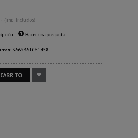
-
(Imp. Incluidos)
ripción
Hacer una pregunta
arras
:
3665361061458
 CARRITO