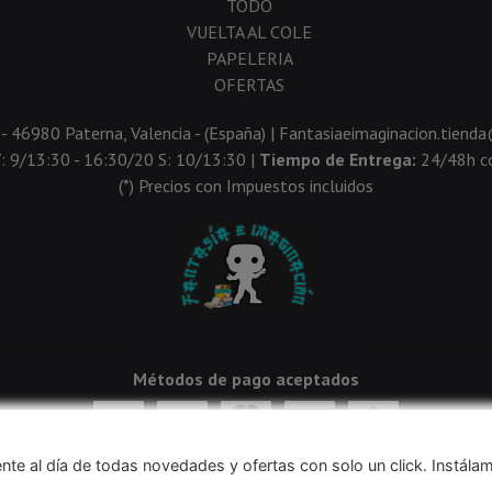
TODO
VUELTA AL COLE
PAPELERIA
OFERTAS
 - 46980 Paterna, Valencia - (España) | Fantasiaeimaginacion.tien
V: 9/13:30 - 16:30/20 S: 10/13:30 |
Tiempo de Entrega:
24/48h co
(*) Precios con Impuestos incluidos
Métodos de pago aceptados
nte al día de todas novedades y ofertas con solo un click. Instála