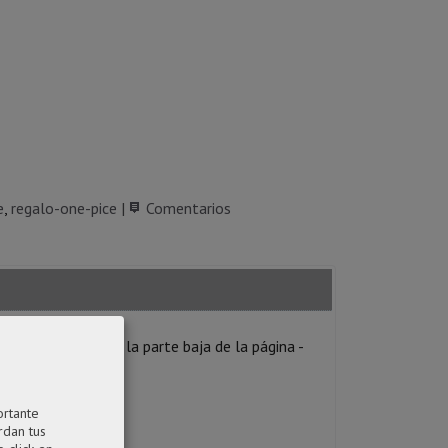
e
regalo-one-pice
|
Comentarios
rior con diseño en la parte baja de la página -
ortante
rdan tus