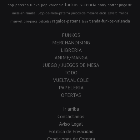
funkos-valencia
pop-paterna
funko-pop-valencia
harry-potter
juego-de-
mesa-en-familia
juego-de-mesa-paterna
juegos-de-mesa-valencia
llavero
manga
regalos-paterna
tienda-funkos-valencia
marvel
one-piece
peliculas
taza
FUNKOS
MERCHANDISING
LIBRERIA
ANIME/MANGA
JUEGO / JUEGOS DE MESA
TODO
VUELTA AL COLE
PAPELERIA
OFERTAS
Ir arriba
Contáctanos
Aviso Legal
Política de Privacidad
Condiciones de Compra