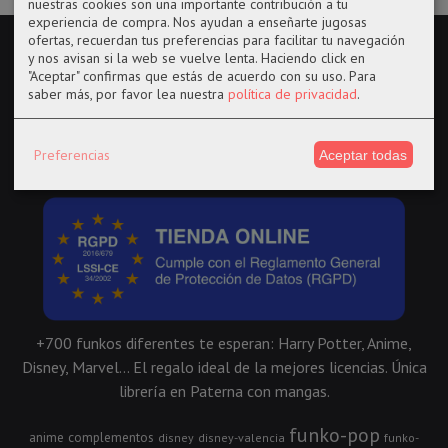
nuestras cookies son una importante contribución a tu
experiencia de compra. Nos ayudan a enseñarte jugosas
ofertas, recuerdan tus preferencias para facilitar tu navegación
y nos avisan si la web se vuelve lenta. Haciendo click en
"Aceptar" confirmas que estás de acuerdo con su uso.
Para
saber más, por favor lea nuestra
política de privacidad
.
Preferencias
Aceptar todas
+700 funkos diferentes te esperan: Harry Potter, Anime,
Disney, Marvel... El regalo ideal de la mejores licencias. Única
librería en Paterna con mangas.
funko-pop
anime
complementos
disney
disney-valencia
funko-