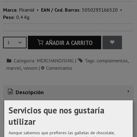
Marca
:
Piramid
•
EAN / Cod. Barras
:
5050293166520
•
Peso
:
0,4 Kg
AÑADIR A CARRITO
Categoría:
MERCHANDISING
|
Tags:
complementos
marvel
venom
|
Comentarios
Descripción
Costes de Envío
Servicios que nos gustaría
utilizar
Comentarios
Aunque sabemos que prefieres las galletas de chocolate,