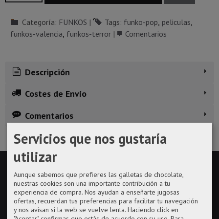
Categoría:
FUNKOS
|
Tags:
funko-pop
peliculas
funkos-valencia
funkos-terror
|
Comentarios
Descripción
Costes de Envío
Comentarios
Servicios que nos gustaría
utilizar
Aunque sabemos que prefieres las galletas de chocolate,
nuestras cookies son una importante contribución a tu
experiencia de compra. Nos ayudan a enseñarte jugosas
ofertas, recuerdan tus preferencias para facilitar tu navegación
y nos avisan si la web se vuelve lenta. Haciendo click en
"Aceptar" confirmas que estás de acuerdo con su uso.
Para