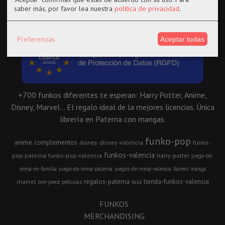
saber más, por favor lea nuestra
política de privacidad
.
Preferencias
Aceptar todas
+700 funkos diferentes te esperan: Harry Potter, Anime,
Disney, Marvel... El regalo ideal de la mejores licencias. Única
librería en Paterna con mangas.
funko-pop
anime
complementos
disney
disney-valencia
funko-
funkos-valencia
pop-paterna
funko-pop-valencia
harry-potter
juego-de-
mesa-en-familia
juego-de-mesa-paterna
juegos-de-mesa-valencia
llavero
manga
regalos-paterna
tienda-funkos-valencia
marvel
one-piece
peliculas
taza
FUNKOS
MERCHANDISING