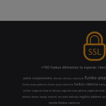
+700 funkos diferentes te esperan: Harry 
funko-pop
anime
complementos
disney
disney-valencia
funkos-valencia
funko-pop-paterna
funko-pop-valencia
harry
potter
juego-de-mesa-en-familia
juego-de-mesa-paterna
juegos-de-mesa-
regalos-paterna
marvel
valencia
llavero
manga
one-piece
peliculas
taz
tienda-funkos-valencia