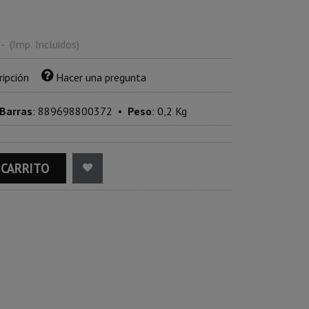
-
(Imp. Incluidos)
ripción
Hacer una pregunta
 Barras
:
889698800372
•
Peso
:
0,2 Kg
 CARRITO