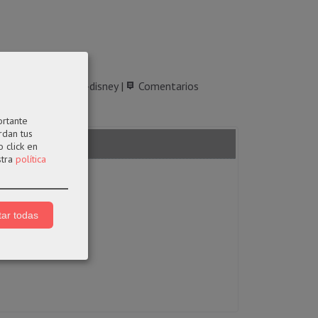
pop-stitch
funkos-disney
|
Comentarios
ortante
rdan tus
 click en
stra
política
ar todas