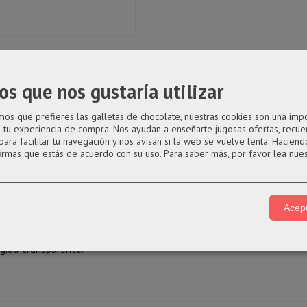
ey
disney-valencia
funkos-valencia
tienda-funkos-valencia
funko-
os que nos gustaría utilizar
s que prefieres las galletas de chocolate, nuestras cookies son una imp
a tu experiencia de compra. Nos ayudan a enseñarte jugosas ofertas, recue
entarios
para facilitar tu navegación y nos avisan si la web se vuelve lenta. Haciendo
firmas que estás de acuerdo con su uso.
Para saber más, por favor lea nue
.
Acept
año desproporcionado como principal rasgo distintivo.
ígido transparente.