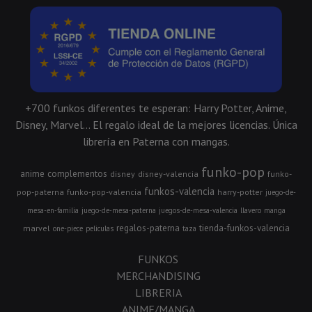
+700 funkos diferentes te esperan: Harry Potter, Anime,
Disney, Marvel... El regalo ideal de la mejores licencias. Única
librería en Paterna con mangas.
funko-pop
anime
complementos
disney
disney-valencia
funko-
funkos-valencia
pop-paterna
funko-pop-valencia
harry-potter
juego-de-
mesa-en-familia
juego-de-mesa-paterna
juegos-de-mesa-valencia
llavero
manga
regalos-paterna
tienda-funkos-valencia
marvel
one-piece
peliculas
taza
FUNKOS
MERCHANDISING
LIBRERIA
ANIME/MANGA