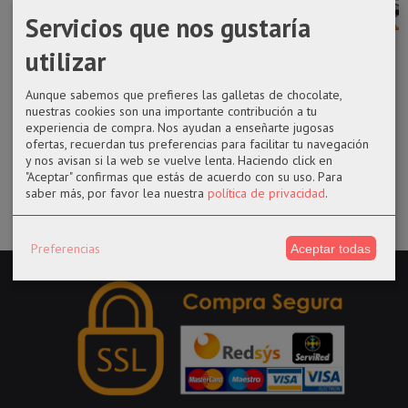
Servicios que nos gustaría
utilizar
Harry Potter
Llavero Toy
Funko pop 867
Funko pop
Llavero
Story Buzz
Tanjiro
1240 Daffy
caucho...
Lightyear
Kamado de...
Duck de
Aunque sabemos que prefieres las galletas de chocolate,
Looney...
nuestras cookies son una importante contribución a tu
3,25 €
3,25 €
17,99 €
experiencia de compra. Nos ayudan a enseñarte jugosas
14,50 €
ofertas, recuerdan tus preferencias para facilitar tu navegación
y nos avisan si la web se vuelve lenta. Haciendo click en
"Aceptar" confirmas que estás de acuerdo con su uso.
Para
saber más, por favor lea nuestra
política de privacidad
.
Preferencias
Aceptar todas