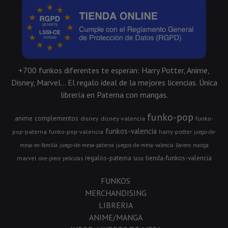
+700 funkos diferentes te esperan: Harry Potter, Anime,
Disney, Marvel... El regalo ideal de la mejores licencias. Única
librería en Paterna con mangas.
funko-pop
anime
complementos
disney
disney-valencia
funko-
funkos-valencia
pop-paterna
funko-pop-valencia
harry-potter
juego-de-
mesa-en-familia
juego-de-mesa-paterna
juegos-de-mesa-valencia
llavero
manga
regalos-paterna
tienda-funkos-valencia
marvel
one-piece
peliculas
taza
FUNKOS
MERCHANDISING
LIBRERIA
ANIME/MANGA