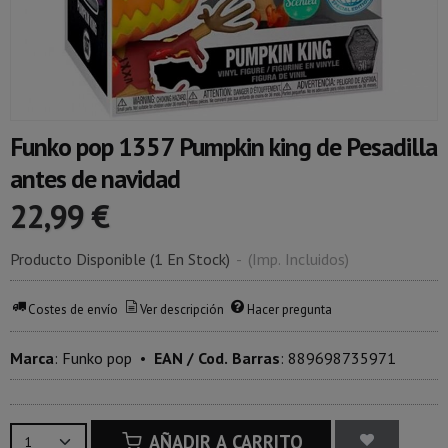
Funko pop 1357 Pumpkin king de Pesadilla
antes de navidad
22,99 €
Producto Disponible
(1 En Stock)
-
(Imp. Incluidos)
Costes de envío
Ver descripción
Hacer pregunta
Marca
:
Funko pop
•
EAN / Cod. Barras
:
889698735971
AÑADIR A CARRITO