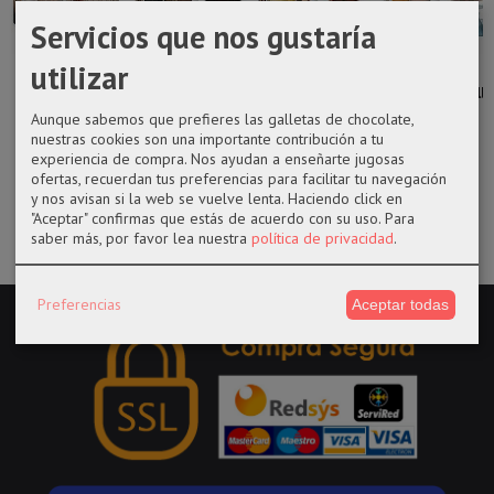
Servicios que nos gustaría
utilizar
Funko pop 443
Funko 1158
Funko pop
Funko pop
Gandalf de El
Candyman with
1162 Dr.
1318 Cinderella
señor de...
bees
Strange de...
del 100...
Aunque sabemos que prefieres las galletas de chocolate,
nuestras cookies son una importante contribución a tu
17,99 €
14,50 €
17,99 €
17,99 €
experiencia de compra. Nos ayudan a enseñarte jugosas
ofertas, recuerdan tus preferencias para facilitar tu navegación
y nos avisan si la web se vuelve lenta. Haciendo click en
"Aceptar" confirmas que estás de acuerdo con su uso.
Para
saber más, por favor lea nuestra
política de privacidad
.
Preferencias
Aceptar todas