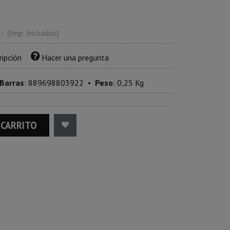
-
(Imp. Incluidos)
ripción
Hacer una pregunta
 Barras
:
889698803922
•
Peso
:
0,25 Kg
 CARRITO