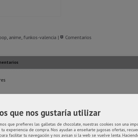
pop
anime
funkos-valencia
|
Comentarios
entarios
res
año desproporcionado como principal rasgo distintivo.
os que nos gustaría utilizar
ígido transparente.
s que prefieres las galletas de chocolate, nuestras cookies son una imp
a tu experiencia de compra. Nos ayudan a enseñarte jugosas ofertas, recue
para facilitar tu navegación y nos avisan si la web se vuelve lenta. Haciendo