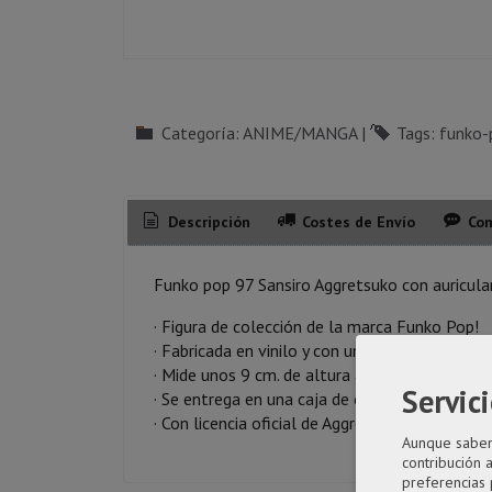
Categoría:
ANIME/MANGA
|
Tags:
funko-
Descripción
Costes de Envío
Com
Funko pop 97 Sansiro Aggretsuko con auricula
· Figura de colección de la marca Funko Pop!
· Fabricada en vinilo y con una cabeza de tam
· Mide unos 9 cm. de altura aproximada.
Servici
· Se entrega en una caja de cartón y plástico r
· Con licencia oficial de Aggretsuko
Aunque sabemo
contribución 
preferencias 