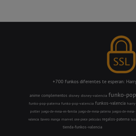
+700 funkos diferentes te esperan: Harry 
funko-pop
anime
complementos
disney
disney-valencia
funkos-valencia
funko-pop-paterna
funko-pop-valencia
harry
potter
juego-de-mesa-en-familia
juego-de-mesa-paterna
juegos-de-mesa-
regalos-paterna
marvel
valencia
llavero
manga
one-piece
peliculas
taz
tienda-funkos-valencia