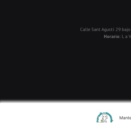
Calle Sant Agustí 29 bajo
Horario:
L a 
Mante
Usamos cookies de terceros para mejorar la experiencia de 