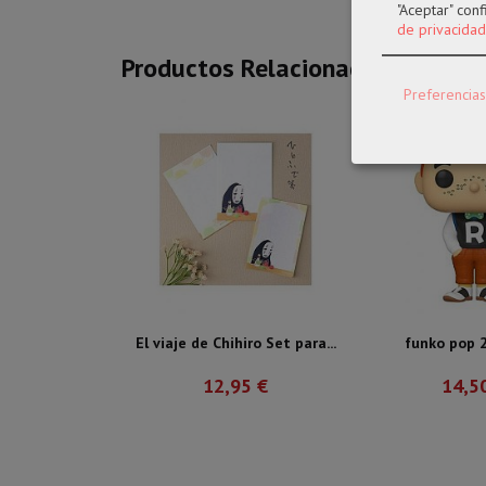
"Aceptar" con
de privacidad
Productos Relacionados
Preferencias
El viaje de Chihiro Set para...
funko pop 2
12,95 €
14,5