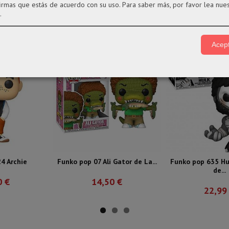
firmas que estás de acuerdo con su uso.
Para saber más, por favor lea nue
.
Acept
4 Archie
Funko pop 07 Ali Gator de La...
Funko pop 635 Hu
de...
0 €
14,50 €
22,99