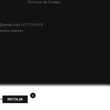
Políticas de Cookies
da@gmail.com |
677341479
rreos express
X
me
INSTALAR
ramos que acepta el uso de cookies.
OK
Más información