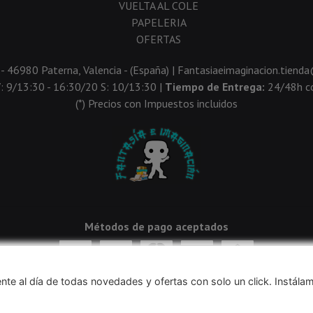
VUELTA AL COLE
PAPELERIA
OFERTAS
 - 46980 Paterna, Valencia - (España) | Fantasiaeimaginacion.tien
V: 9/13:30 - 16:30/20 S: 10/13:30 |
Tiempo de Entrega:
24/48h co
(*) Precios con Impuestos incluidos
Métodos de pago aceptados
nte al día de todas novedades y ofertas con solo un click. Instála
navegación, y obtener estadísticas anónimas. Si continúa navegando conside