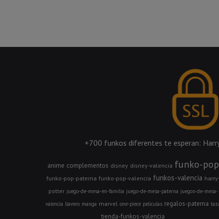
+700 funkos diferentes te esperan: Harry 
funko-pop
anime
complementos
disney
disney-valencia
funkos-valencia
funko-pop-paterna
funko-pop-valencia
harry
potter
juego-de-mesa-en-familia
juego-de-mesa-paterna
juegos-de-mesa-
regalos-paterna
marvel
valencia
llavero
manga
one-piece
peliculas
taz
tienda-funkos-valencia