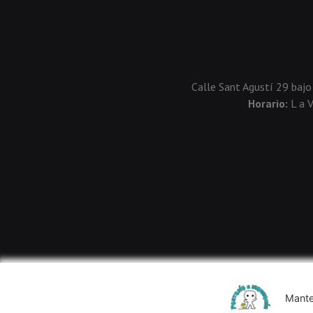
Calle Sant Agustí 29 bajo
Horario:
L a 
Mante