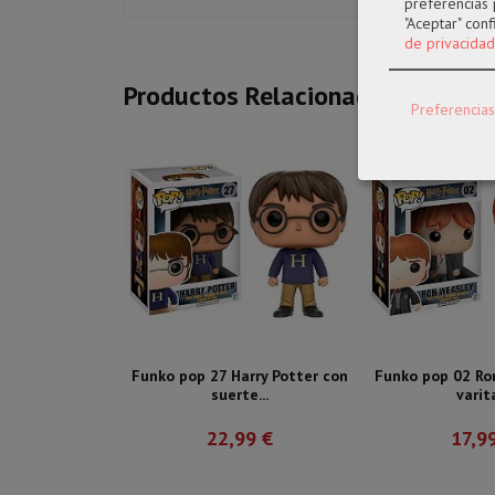
preferencias 
"Aceptar" con
de privacidad
Productos Relacionados
Preferencias
Funko pop 27 Harry Potter con
Funko pop 02 Ro
suerte...
varita
22,99 €
17,9