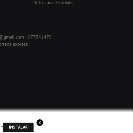
Políticas de Cookies
da@gmail.com |
677341479
rreos express
X
me
INSTALAR