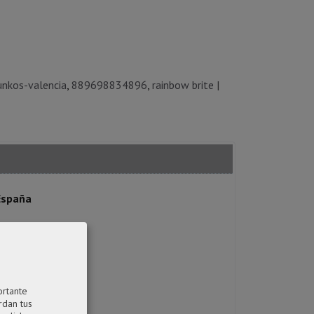
unkos-valencia
889698834896
rainbow brite
|
 España
ortante
rdan tus