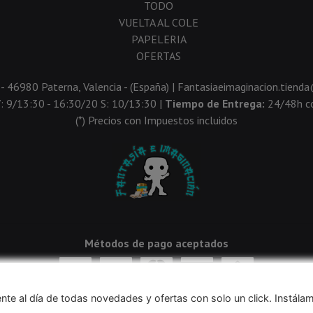
TODO
VUELTA AL COLE
PAPELERIA
OFERTAS
 - 46980 Paterna, Valencia - (España) | Fantasiaeimaginacion.tien
V: 9/13:30 - 16:30/20 S: 10/13:30 |
Tiempo de Entrega:
24/48h co
(*) Precios con Impuestos incluidos
Métodos de pago aceptados
nte al día de todas novedades y ofertas con solo un click. Instála