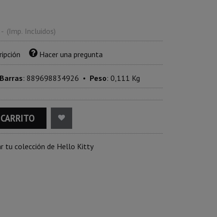
-
(Imp. Incluidos)
ripción
Hacer una pregunta
 Barras
:
889698834926
•
Peso
:
0,111 Kg
 CARRITO
r tu colección de Hello Kitty