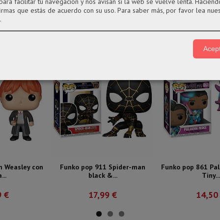
para facilitar tu navegación y nos avisan si la web se vuelve lenta. Haciendo
firmas que estás de acuerdo con su uso.
Para saber más, por favor lea nue
.
Acept
n Weasley con
Funko pop 911 Spider-man
Funko pop 861 Pal
...
black &...
Tiny...
9 €
17,99 €
14,50