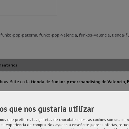
funko-pop-paterna
funko-pop-valencia
funkos-valencia
tienda-f
entarios
bow Brite en la
tienda
de
funkos y merchandising
de
Valencia,
año desproporcionado como principal rasgo distintivo.
os que nos gustaría utilizar
ígido transparente.
s que prefieres las galletas de chocolate, nuestras cookies son una imp
a tu experiencia de compra. Nos ayudan a enseñarte jugosas ofertas, recue