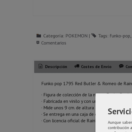
Categoría:
POKEMON
|
Tags:
funko-pop
Comentarios
Descripción
Costes de Envío
Com
Funko pop 1795 Red Butler & Romeo de Rain
· Figura de colección de la marca Funko Pop!
· Fabricada en vinilo y con una cabeza de tam
· Mide unos 9 cm. de altura aproximada.
Servici
· Se entrega en una caja de cartón y plástico r
· Con licencia oficial de Rainbow Brite
Aunque sabemo
contribución 