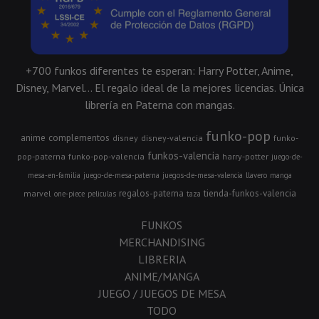
+700 funkos diferentes te esperan: Harry Potter, Anime,
Disney, Marvel... El regalo ideal de la mejores licencias. Única
librería en Paterna con mangas.
funko-pop
anime
complementos
disney
disney-valencia
funko-
funkos-valencia
pop-paterna
funko-pop-valencia
harry-potter
juego-de-
mesa-en-familia
juego-de-mesa-paterna
juegos-de-mesa-valencia
llavero
manga
regalos-paterna
tienda-funkos-valencia
marvel
one-piece
peliculas
taza
FUNKOS
MERCHANDISING
LIBRERIA
ANIME/MANGA
JUEGO / JUEGOS DE MESA
TODO