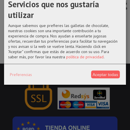
Servicios que nos gustaría
Funko pop 965
Funko pop
Funko pop
Funko pop 861
Shun Kazami
1027 Duncan
1005 de
Paladin Mike
utilizar
Idaho de la...
Suprem
de Tiny...
Strange en...
14,50 €
14,50 €
14,50 €
Aunque sabemos que prefieres las galletas de chocolate,
14,50 €
nuestras cookies son una importante contribución a tu
experiencia de compra. Nos ayudan a enseñarte jugosas
ofertas, recuerdan tus preferencias para facilitar tu navegación
y nos avisan si la web se vuelve lenta. Haciendo click en
"Aceptar" confirmas que estás de acuerdo con su uso.
Para
saber más, por favor lea nuestra
política de privacidad
.
Preferencias
Aceptar todas