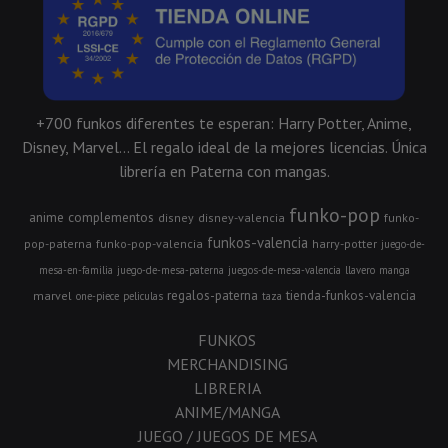
+700 funkos diferentes te esperan: Harry Potter, Anime,
Disney, Marvel... El regalo ideal de la mejores licencias. Única
librería en Paterna con mangas.
funko-pop
anime
complementos
disney
disney-valencia
funko-
funkos-valencia
pop-paterna
funko-pop-valencia
harry-potter
juego-de-
mesa-en-familia
juego-de-mesa-paterna
juegos-de-mesa-valencia
llavero
manga
regalos-paterna
tienda-funkos-valencia
marvel
one-piece
peliculas
taza
FUNKOS
MERCHANDISING
LIBRERIA
ANIME/MANGA
JUEGO / JUEGOS DE MESA