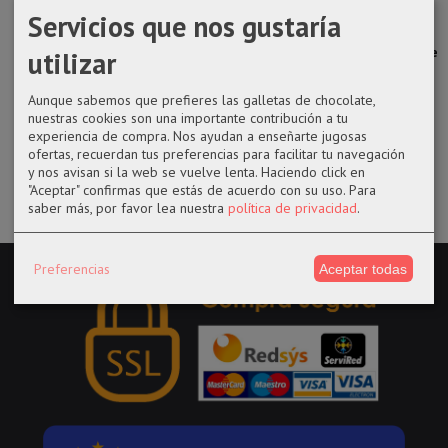
Servicios que nos gustaría
Chapa
Libreta Dr. Who
Llavero Harry
Llavero de
Ravenclaw
Potter diseño
Death Note en
utilizar
Harry Potter
Hagrid
metal, logo
8,90 €
Aunque sabemos que prefieres las galletas de chocolate,
1,00 €
6,95 €
13,95 €
nuestras cookies son una importante contribución a tu
experiencia de compra. Nos ayudan a enseñarte jugosas
ofertas, recuerdan tus preferencias para facilitar tu navegación
y nos avisan si la web se vuelve lenta. Haciendo click en
"Aceptar" confirmas que estás de acuerdo con su uso.
Para
saber más, por favor lea nuestra
política de privacidad
.
Preferencias
Aceptar todas