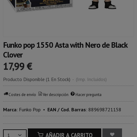
Funko pop 1550 Asta with Nero de Black
Clover
17,99 €
Producto Disponible
(1 En Stock)
-
(Imp. Incluidos)
Costes de envío
Ver descripción
Hacer pregunta
Marca
:
Funko Pop
•
EAN / Cod. Barras
:
889698721158
AÑADIR A CARRITO