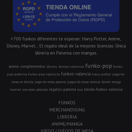
+700 funkos diferentes te esperan: Harry Potter, Anime,
Disney, Marvel... El regalo ideal de la mejores licencias. Única
librería en Paterna con mangas.
funko-pop
anime
complementos
disney
disney-valencia
funko-
funkos-valencia
pop-paterna
funko-pop-valencia
harry-potter
juego-de-
mesa-en-familia
juego-de-mesa-paterna
juegos-de-mesa-valencia
llavero
manga
regalos-paterna
tienda-funkos-valencia
marvel
one-piece
peliculas
taza
FUNKOS
MERCHANDISING
LIBRERIA
ANIME/MANGA
JUEGO / JUEGOS DE MESA