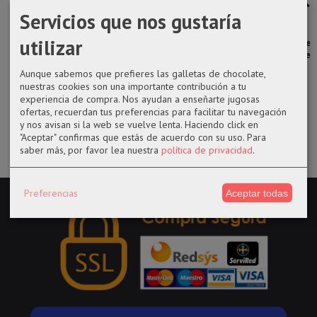
Servicios que nos gustaría
Funko pop 929
Funko pop
Funko pop
Funko pop
utilizar
Muncher de
1108 Plane
1113 Nobara
1204 Drax de
Los...
Crazy Minnie
Kugisaki de...
Guardianes de...
de...
Aunque sabemos que prefieres las galletas de chocolate,
14,50 €
14,50 €
14,50 €
nuestras cookies son una importante contribución a tu
14,50 €
experiencia de compra. Nos ayudan a enseñarte jugosas
ofertas, recuerdan tus preferencias para facilitar tu navegación
y nos avisan si la web se vuelve lenta. Haciendo click en
"Aceptar" confirmas que estás de acuerdo con su uso.
Para
saber más, por favor lea nuestra
política de privacidad
.
Preferencias
Aceptar todas