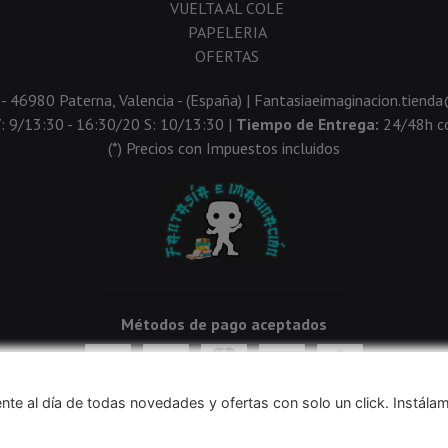
VUELTA AL COLE
PAPELERIA
OFERTAS
 - 46980 Paterna, Valencia - (España) | Fantasiaeimaginacion.tien
V: 9/13:30 - 16:30/20 S: 10/13:30 |
Tiempo de Entrega:
24/48h co
(*) Precios con Impuestos incluidos
Métodos de pago aceptados
nte al día de todas novedades y ofertas con solo un click. Instála
navegación, y obtener estadísticas anónimas. Si continúa navegando conside