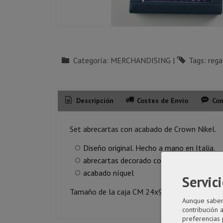
Categoría:
MERCHANDISING
|
Tags:
rega
Descripción
Costes de Envío
Com
Set abrecartas con acabado de Crown Nikel.
Diseño original. Hecho a mano en Italia.
abrecartas decorado corona
acabado níquel
Servici
Tamaño de la caja CM 24x9x2,5h
Aunque sabemo
contribución 
preferencias 