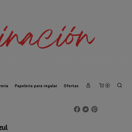
rería
Papeleria para regalar
Ofertas
0
zul