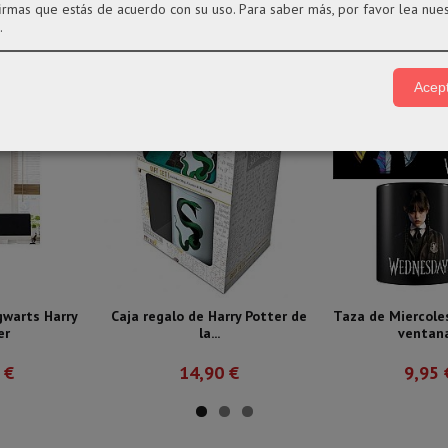
firmas que estás de acuerdo con su uso.
Para saber más, por favor lea nue
.
Acept
warts Harry
Caja regalo de Harry Potter de
Taza de Miercole
er
la...
ventana.
 €
14,90 €
9,95 