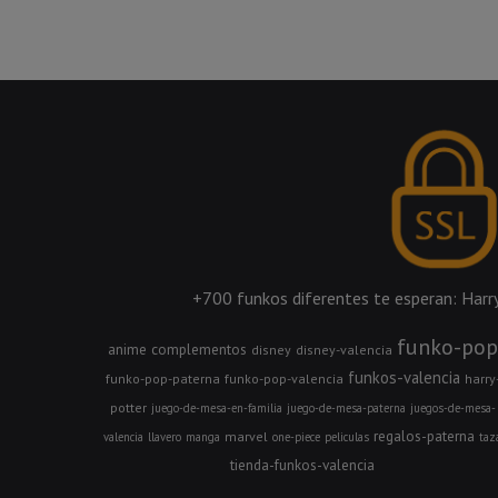
+700 funkos diferentes te esperan: Harry 
funko-pop
anime
complementos
disney
disney-valencia
funkos-valencia
funko-pop-paterna
funko-pop-valencia
harry
potter
juego-de-mesa-en-familia
juego-de-mesa-paterna
juegos-de-mesa-
regalos-paterna
marvel
valencia
llavero
manga
one-piece
peliculas
taz
tienda-funkos-valencia