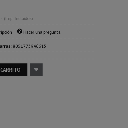
-
(Imp. Incluidos)
ripción
Hacer una pregunta
arras
:
8051773946615
 CARRITO