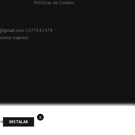
Políticas de Cookies
da@gmail.com |
677341479
rreos express
X
me
INSTALAR
ramos que acepta el uso de cookies.
OK
Más información