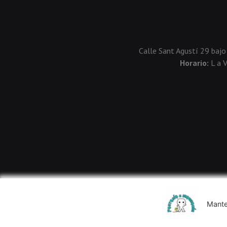
Calle Sant Agustí 29 bajo
Horario:
L a 
Mante
Usamos cookies de terceros para mejorar la experiencia de 