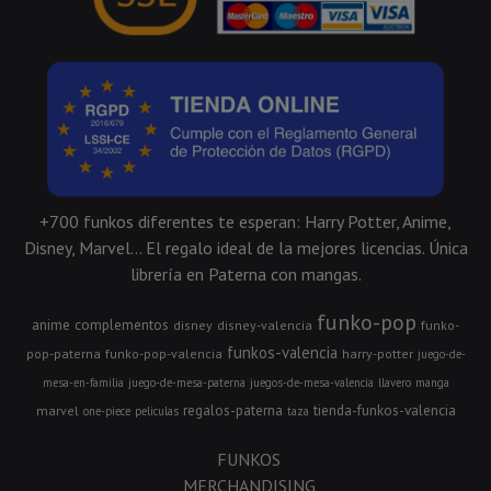
+700 funkos diferentes te esperan: Harry Potter, Anime,
Disney, Marvel... El regalo ideal de la mejores licencias. Única
librería en Paterna con mangas.
funko-pop
anime
complementos
disney
disney-valencia
funko-
funkos-valencia
pop-paterna
funko-pop-valencia
harry-potter
juego-de-
mesa-en-familia
juego-de-mesa-paterna
juegos-de-mesa-valencia
llavero
manga
regalos-paterna
tienda-funkos-valencia
marvel
one-piece
peliculas
taza
FUNKOS
MERCHANDISING