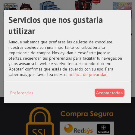
Servicios que nos gustaría
utilizar
Funko pop 874
Set
Taza de
Calendario de
Tanjiro
organizador de
Spiderman de
adviento 12
Aunque sabemos que prefieres las galletas de chocolate,
Kamado...
Stitch de
Marvel
días
nuestras cookies son una importante contribución a tu
Disney
experiencia de compra. Nos ayudan a enseñarte jugosas
22,99 €
11,95 €
13,90 €
ofertas, recuerdan tus preferencias para facilitar tu navegación
25,95 €
y nos avisan si la web se vuelve lenta. Haciendo click en
"Aceptar" confirmas que estás de acuerdo con su uso.
Para
saber más, por favor lea nuestra
política de privacidad
.
Preferencias
Aceptar todas