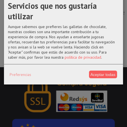
Servicios que nos gustaría
Llavero pop
Llavero pocket
Funko Pop 939
Puzzles 2 x 25
utilizar
Kawaki de
Winifred
Snow Chica de
de Bluey
Boruto
Sanderson de...
Five...
Aunque sabemos que prefieres las galletas de chocolate,
14,90 €
nuestras cookies son una importante contribución a tu
9,00 €
9,00 €
14,50 €
experiencia de compra. Nos ayudan a enseñarte jugosas
ofertas, recuerdan tus preferencias para facilitar tu navegación
y nos avisan si la web se vuelve lenta. Haciendo click en
"Aceptar" confirmas que estás de acuerdo con su uso.
Para
saber más, por favor lea nuestra
política de privacidad
.
Preferencias
Aceptar todas