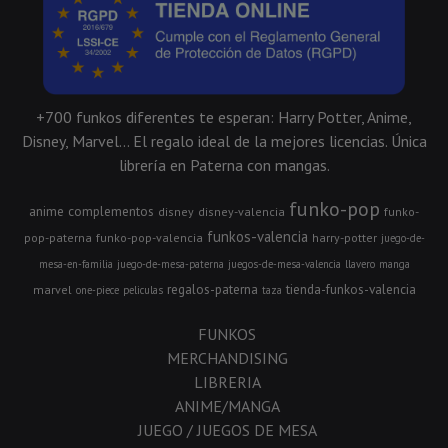
+700 funkos diferentes te esperan: Harry Potter, Anime,
Disney, Marvel... El regalo ideal de la mejores licencias. Única
librería en Paterna con mangas.
funko-pop
anime
complementos
disney
disney-valencia
funko-
funkos-valencia
pop-paterna
funko-pop-valencia
harry-potter
juego-de-
mesa-en-familia
juego-de-mesa-paterna
juegos-de-mesa-valencia
llavero
manga
regalos-paterna
tienda-funkos-valencia
marvel
one-piece
peliculas
taza
FUNKOS
MERCHANDISING
LIBRERIA
ANIME/MANGA
JUEGO / JUEGOS DE MESA