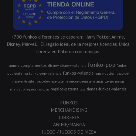
+700 funkos diferentes te esperan: Harry Potter, Anime,
Disney, Marvel... El regalo ideal de la mejores licencias. Única
librería en Paterna con mangas.
funko-pop
anime
complementos
disney
disney-valencia
funko-
funkos-valencia
pop-paterna
funko-pop-valencia
harry-potter
juego-de-
mesa-en-familia
juego-de-mesa-paterna
juegos-de-mesa-valencia
llavero
manga
regalos-paterna
tienda-funkos-valencia
marvel
one-piece
peliculas
taza
FUNKOS
MERCHANDISING
LIBRERIA
ANIME/MANGA
JUEGO / JUEGOS DE MESA