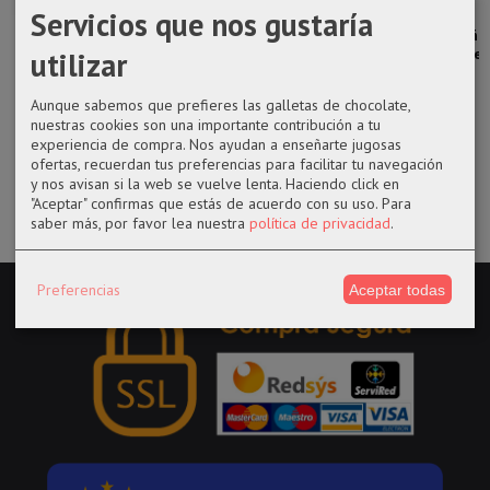
Servicios que nos gustaría
Taza marines
Mochila Harry
Taza de la
Bolso pequeño
utilizar
de One Piece
Potter
serie The Baby
de cadena de
Hufflepuff
Yoda de...
Hatsune...
9,95 €
Aunque sabemos que prefieres las galletas de chocolate,
18,95 €
9,95 €
21,95 €
nuestras cookies son una importante contribución a tu
experiencia de compra. Nos ayudan a enseñarte jugosas
ofertas, recuerdan tus preferencias para facilitar tu navegación
y nos avisan si la web se vuelve lenta. Haciendo click en
"Aceptar" confirmas que estás de acuerdo con su uso.
Para
saber más, por favor lea nuestra
política de privacidad
.
Preferencias
Aceptar todas