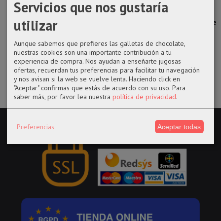
Servicios que nos gustaría
Set Chapas
Llavero Marvel
Harry Potter
Estuche
Disney Dumbo
Logo Deadpool
Llavero
portatodo
utilizar
caucho...
colorido triple...
4,25 €
3,25 €
3,25 €
14,95 €
Aunque sabemos que prefieres las galletas de chocolate,
nuestras cookies son una importante contribución a tu
experiencia de compra. Nos ayudan a enseñarte jugosas
ofertas, recuerdan tus preferencias para facilitar tu navegación
y nos avisan si la web se vuelve lenta. Haciendo click en
"Aceptar" confirmas que estás de acuerdo con su uso.
Para
saber más, por favor lea nuestra
política de privacidad
.
Preferencias
Aceptar todas