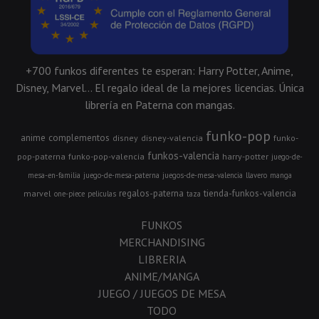
+700 funkos diferentes te esperan: Harry Potter, Anime,
Disney, Marvel... El regalo ideal de la mejores licencias. Única
librería en Paterna con mangas.
funko-pop
anime
complementos
disney
disney-valencia
funko-
funkos-valencia
pop-paterna
funko-pop-valencia
harry-potter
juego-de-
mesa-en-familia
juego-de-mesa-paterna
juegos-de-mesa-valencia
llavero
manga
regalos-paterna
tienda-funkos-valencia
marvel
one-piece
peliculas
taza
FUNKOS
MERCHANDISING
LIBRERIA
ANIME/MANGA
JUEGO / JUEGOS DE MESA
TODO