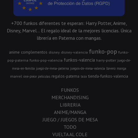
+700 funkos diferentes te esperan: Harry Potter, Anime,
Disney, Marvel... El regalo ideal de la mejores licencias. Única
librería en Paterna con mangas.
funko-pop
anime
complementos
disney
disney-valencia
funko-
funkos-valencia
pop-paterna
funko-pop-valencia
harry-potter
juego-de-
mesa-en-familia
juego-de-mesa-paterna
juegos-de-mesa-valencia
llavero
manga
regalos-paterna
tienda-funkos-valencia
marvel
one-piece
peliculas
taza
FUNKOS
MERCHANDISING
LIBRERIA
ANIME/MANGA
JUEGO / JUEGOS DE MESA
TODO
VUELTA AL COLE