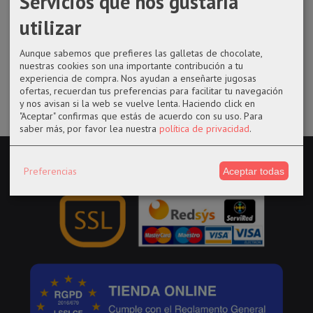
Servicios que nos gustaría
de Jujutsu
Siperman
Kawaki de
de Sonic
Kaisen
Boruto
utilizar
7,95 €
3,50 €
10,00 €
9,00 €
Aunque sabemos que prefieres las galletas de chocolate,
nuestras cookies son una importante contribución a tu
experiencia de compra. Nos ayudan a enseñarte jugosas
ofertas, recuerdan tus preferencias para facilitar tu navegación
y nos avisan si la web se vuelve lenta. Haciendo click en
"Aceptar" confirmas que estás de acuerdo con su uso.
Para
saber más, por favor lea nuestra
política de privacidad
.
Preferencias
Aceptar todas