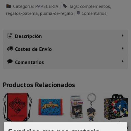
Categoría:
PAPELERIA
|
Tags:
complementos
regalos-paterna
pluma-de-regalo
|
Comentarios
Descripción
Costes de Envío
Comentarios
Productos Relacionados
Saco ajustable
Billetera
Llavero pop
Bolsa de rafia