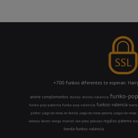
+700 funkos diferentes te esperan: Harry 
funko-pop
anime
complementos
disney
disney-valencia
funkos-valencia
funko-pop-paterna
funko-pop-valencia
harry
potter
juego-de-mesa-en-familia
juego-de-mesa-paterna
juegos-de-mesa-
regalos-paterna
marvel
valencia
llavero
manga
one-piece
peliculas
taz
tienda-funkos-valencia