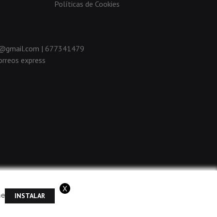
Políticas de Cookies
da@gmail.com |
677341479
rreos express
X
me
INSTALAR
ramos que acepta el uso de cookies.
OK
Más información