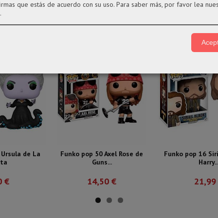
firmas que estás de acuerdo con su uso.
Para saber más, por favor lea nue
.
Acept
Ursula de La
Funko pop 50 Axel Rose de
Funko pop 16 Sir
ita
Guns...
Harry..
0 €
14,50 €
21,99