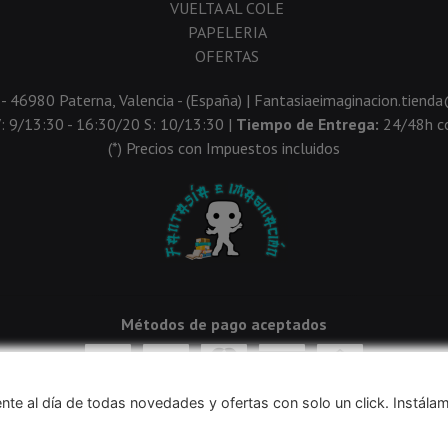
VUELTA AL COLE
PAPELERIA
OFERTAS
 - 46980 Paterna, Valencia - (España) | Fantasiaeimaginacion.tien
V: 9/13:30 - 16:30/20 S: 10/13:30 |
Tiempo de Entrega:
24/48h co
(*) Precios con Impuestos incluidos
Métodos de pago aceptados
nte al día de todas novedades y ofertas con solo un click. Instála
navegación, y obtener estadísticas anónimas. Si continúa navegando conside