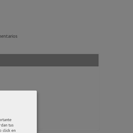
entarios
ortante
rdan tus
 click en