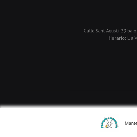
Calle Sant Agustí 29 bajo
Horario:
L a 
Mante
Usamos cookies de terceros para mejorar la experiencia de 