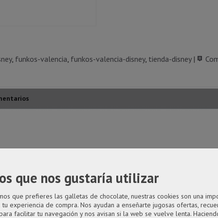
sney
funkos-valencia
funkos-valencia-disney
tienda-disney
|
Com
entarios
año desproporcionado como principal rasgo distintivo.
os que nos gustaría utilizar
ígido transparente.
s que prefieres las galletas de chocolate, nuestras cookies son una imp
a tu experiencia de compra. Nos ayudan a enseñarte jugosas ofertas, recue
para facilitar tu navegación y nos avisan si la web se vuelve lenta. Haciendo