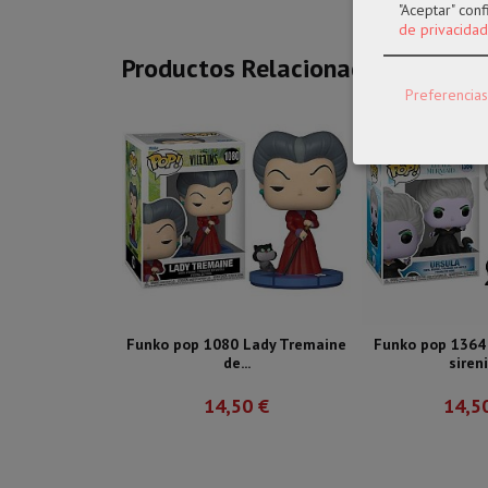
"Aceptar" con
de privacidad
Productos Relacionados
Preferencias
Funko pop 1080 Lady Tremaine
Funko pop 1364 
de...
siren
14,50 €
14,5