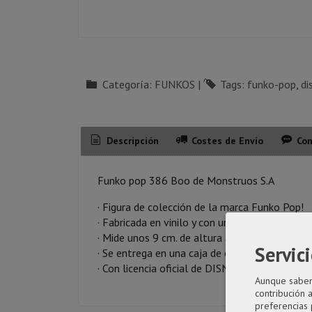
Categoría:
FUNKOS
|
Tags:
funko-pop
di
Descripción
Costes de Envío
Com
Funko pop 386 Boo de Monstruos S.A
· Figura de colección de la marca Funko Pop!
· Fabricada en vinilo y con una cabeza de tam
· Mide unos 9 cm. de altura aproximada.
Servici
· Se entrega en una caja de cartón y plástico r
· Con licencia oficial de DISNEY
Aunque sabemo
contribución 
preferencias 