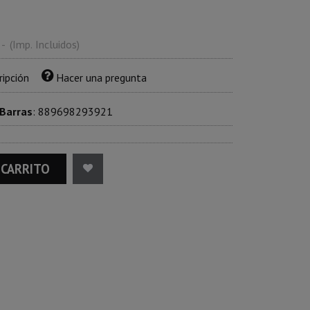
-
(Imp. Incluidos)
ripción
Hacer una pregunta
 Barras
:
889698293921
 CARRITO