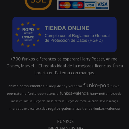
+700 funkos diferentes te esperan: Harry Potter, Anime,
Disney, Marvel... El regalo ideal de la mejores licencias. Única
librería en Paterna con mangas.
funko-pop
anime
complementos
disney
disney-valencia
funko-
funkos-valencia
pop-paterna
funko-pop-valencia
harry-potter
juego-de-
mesa-en-familia
juego-de-mesa-paterna
juegos-de-mesa-valencia
llavero
manga
regalos-paterna
tienda-funkos-valencia
marvel
one-piece
peliculas
taza
FUNKOS
MERCHANDISING