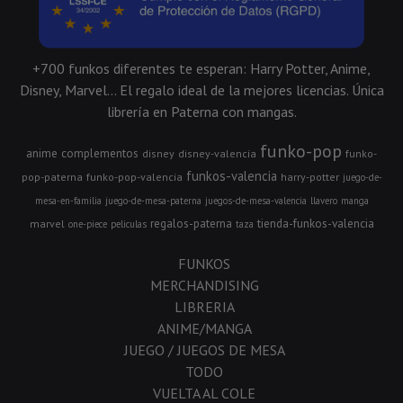
+700 funkos diferentes te esperan: Harry Potter, Anime,
Disney, Marvel... El regalo ideal de la mejores licencias. Única
librería en Paterna con mangas.
funko-pop
anime
complementos
disney
disney-valencia
funko-
funkos-valencia
pop-paterna
funko-pop-valencia
harry-potter
juego-de-
mesa-en-familia
juego-de-mesa-paterna
juegos-de-mesa-valencia
llavero
manga
regalos-paterna
tienda-funkos-valencia
marvel
one-piece
peliculas
taza
FUNKOS
MERCHANDISING
LIBRERIA
ANIME/MANGA
JUEGO / JUEGOS DE MESA
TODO
VUELTA AL COLE