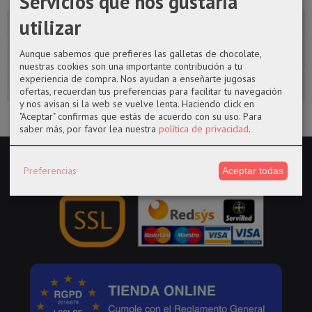
Servicios que nos gustaría
utilizar
Descripción
Aunque sabemos que prefieres las galletas de chocolate,
Costes de Envío
nuestras cookies son una importante contribución a tu
experiencia de compra. Nos ayudan a enseñarte jugosas
Comentarios
ofertas, recuerdan tus preferencias para facilitar tu navegación
y nos avisan si la web se vuelve lenta. Haciendo click en
"Aceptar" confirmas que estás de acuerdo con su uso.
Para
saber más, por favor lea nuestra
política de privacidad
.
Preferencias
Aceptar todas