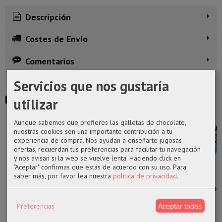
Descripción
Costes de Envío
Comentarios
Servicios que nos gustaría
Productos Relacionados
utilizar
Aunque sabemos que prefieres las galletas de chocolate,
nuestras cookies son una importante contribución a tu
experiencia de compra. Nos ayudan a enseñarte jugosas
ofertas, recuerdan tus preferencias para facilitar tu navegación
y nos avisan si la web se vuelve lenta. Haciendo click en
"Aceptar" confirmas que estás de acuerdo con su uso.
Para
Figura pop
Funko pop
Funko 1193
Funko pop
saber más, por favor lea nuestra
política de privacidad
.
1137 Rahzar
1144 Chani de
Yennefer de la
1349 Tenya
Las Tortugas...
la película...
serie The...
Iida exclusivo...
Preferencias
Aceptar todas
14,50 €
14,50 €
14,50 €
22,99 €