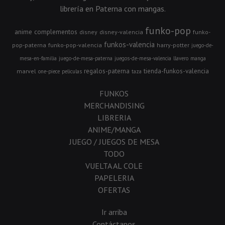
librería en Paterna con mangas.
funko-pop
anime
complementos
disney
disney-valencia
funko-
funkos-valencia
pop-paterna
funko-pop-valencia
harry-potter
juego-de-
mesa-en-familia
juego-de-mesa-paterna
juegos-de-mesa-valencia
llavero
manga
regalos-paterna
tienda-funkos-valencia
marvel
one-piece
peliculas
taza
FUNKOS
MERCHANDISING
LIBRERIA
ANIME/MANGA
JUEGO / JUEGOS DE MESA
TODO
VUELTA AL COLE
PAPELERIA
OFERTAS
Ir arriba
Contáctanos