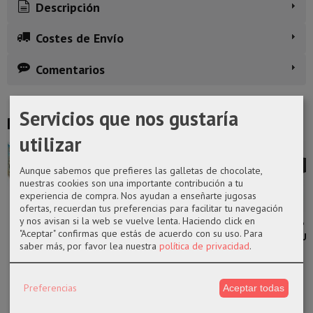
Descripción
Costes de Envío
Comentarios
Servicios que nos gustaría
Productos Relacionados
utilizar
Aunque sabemos que prefieres las galletas de chocolate,
nuestras cookies son una importante contribución a tu
experiencia de compra. Nos ayudan a enseñarte jugosas
ofertas, recuerdan tus preferencias para facilitar tu navegación
y nos avisan si la web se vuelve lenta. Haciendo click en
funko POP 730
Funko pop
Funko pop
FUNKO POP
"Aceptar" confirmas que estás de acuerdo con su uso.
Para
Naruto Lady
1096 Tom
1088 Wet/Fire
193 DEADMAU5
saber más, por favor lea nuestra
política de privacidad
.
Tsunade
Space Jams 2
14,50 €
14,50 €
14,50 €
14,50 €
Preferencias
Aceptar todas