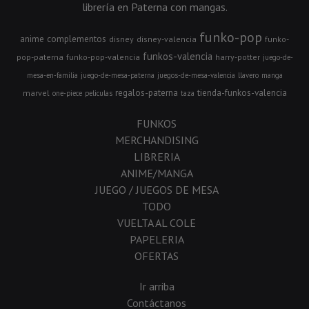
librería en Paterna con mangas.
funko-pop
anime
complementos
disney
disney-valencia
funko-
funkos-valencia
pop-paterna
funko-pop-valencia
harry-potter
juego-de-
mesa-en-familia
juego-de-mesa-paterna
juegos-de-mesa-valencia
llavero
manga
regalos-paterna
tienda-funkos-valencia
marvel
one-piece
peliculas
taza
FUNKOS
MERCHANDISING
LIBRERIA
ANIME/MANGA
JUEGO / JUEGOS DE MESA
TODO
VUELTA AL COLE
PAPELERIA
OFERTAS
Ir arriba
Contáctanos