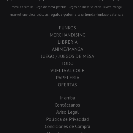
mesa-en-familia
juego-de-mesa-paterna
juegos-de-mesa-valencia
llavero
manga
regalos-paterna
tienda-funkos-valencia
marvel
one-piece
peliculas
taza
FUNKOS
MERCHANDISING
LIBRERIA
ANIME/MANGA
JUEGO / JUEGOS DE MESA
TODO
VUELTA AL COLE
PAPELERIA
OFERTAS
Ir arriba
Contáctanos
Aviso Legal
Política de Privacidad
Condiciones de Compra