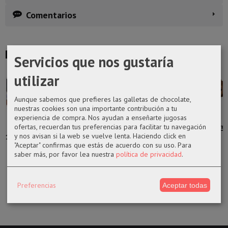
Comentarios
Productos Relacionados
Servicios que nos gustaría
utilizar
Aunque sabemos que prefieres las galletas de chocolate,
nuestras cookies son una importante contribución a tu
experiencia de compra. Nos ayudan a enseñarte jugosas
ofertas, recuerdan tus preferencias para facilitar tu navegación
Funko pop
Funko pop 282
​Llavero pocket
Funko pop 73
y nos avisan si la web se vuelve lenta. Haciendo click en
1027 Hada azul
Batman en
de All For One
Whitney
"Aceptar" confirmas que estás de acuerdo con su uso.
Para
de la...
Batmobile 15...
de My...
Houston
saber más, por favor lea nuestra
política de privacidad
.
14,50 €
44,99 €
9,00 €
14,50 €
Preferencias
Aceptar todas