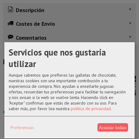
Descripción
Costes de Envío
Comentarios
Servicios que nos gustaría
Productos Relacionados
utilizar
Aunque sabemos que prefieres las galletas de chocolate,
nuestras cookies son una importante contribución a tu
experiencia de compra. Nos ayudan a enseñarte jugosas
ofertas, recuerdan tus preferencias para facilitar tu navegación
y nos avisan si la web se vuelve lenta. Haciendo click en
"Aceptar" confirmas que estás de acuerdo con su uso.
Para
Set de Imanes
Funko pop
Figura pop 54
Funko pop
saber más, por favor lea nuestra
política de privacidad
.
Chibi One piece
1113
Ron Weasley en
1019 Snow
Ratcatcher II
escoba...
White de
White...
Disney
10,95 €
Preferencias
Aceptar todas
19,99 €
14,50 €
17,99 €