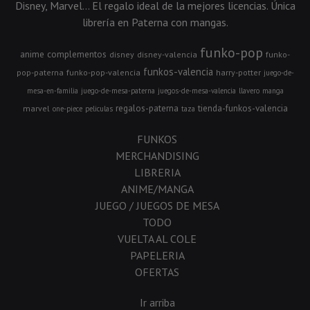
Disney, Marvel... El regalo ideal de la mejores licencias. Única
librería en Paterna con mangas.
funko-pop
anime
complementos
disney
disney-valencia
funko-
funkos-valencia
pop-paterna
funko-pop-valencia
harry-potter
juego-de-
mesa-en-familia
juego-de-mesa-paterna
juegos-de-mesa-valencia
llavero
manga
regalos-paterna
tienda-funkos-valencia
marvel
one-piece
peliculas
taza
FUNKOS
MERCHANDISING
LIBRERIA
ANIME/MANGA
JUEGO / JUEGOS DE MESA
TODO
VUELTA AL COLE
PAPELERIA
OFERTAS
Ir arriba