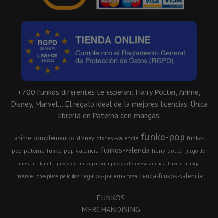
+700 funkos diferentes te esperan: Harry Potter, Anime,
Disney, Marvel... El regalo ideal de la mejores licencias. Única
librería en Paterna con mangas.
funko-pop
anime
complementos
disney
disney-valencia
funko-
funkos-valencia
pop-paterna
funko-pop-valencia
harry-potter
juego-de-
mesa-en-familia
juego-de-mesa-paterna
juegos-de-mesa-valencia
llavero
manga
regalos-paterna
tienda-funkos-valencia
marvel
one-piece
peliculas
taza
FUNKOS
MERCHANDISING