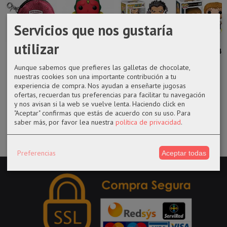
Servicios que nos gustaría
utilizar
Monedero
Funko POP 716
Funko pop 926
Funko pop 445
Gryffindor
WandaVision -
Luffy Gear four
Samwise
Aunque sabemos que prefieres las galletas de chocolate,
Vision...
de One...
Gamgee
nuestras cookies son una importante contribución a tu
glows...
10,95 €
experiencia de compra. Nos ayudan a enseñarte jugosas
22,99 €
22,99 €
ofertas, recuerdan tus preferencias para facilitar tu navegación
18,99 €
y nos avisan si la web se vuelve lenta. Haciendo click en
"Aceptar" confirmas que estás de acuerdo con su uso.
Para
saber más, por favor lea nuestra
política de privacidad
.
Preferencias
Aceptar todas