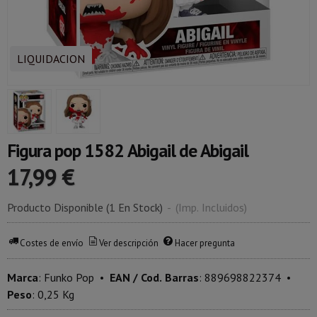
LIQUIDACION
Figura pop 1582 Abigail de Abigail
17,99 €
Producto Disponible
(1 En Stock)
-
(Imp. Incluidos)
Costes de envío
Ver descripción
Hacer pregunta
Marca
:
Funko Pop
•
EAN / Cod. Barras
:
889698822374
•
Peso
:
0,25 Kg