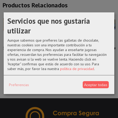
Productos Relacionados
Servicios que nos gustaría
utilizar
Aunque sabemos que prefieres las galletas de chocolate,
Funko pop
Funko pop
Funko pop 372
Funko pop
nuestras cookies son una importante contribución a tu
1112 Polka-Dot
1027 Duncan
Todoroki de My
1096 Attuma
experiencia de compra. Nos ayudan a enseñarte jugosas
Man ...
Idaho de la...
hero...
de Black...
ofertas, recuerdan tus preferencias para facilitar tu navegación
y nos avisan si la web se vuelve lenta. Haciendo click en
14,50 €
14,50 €
17,99 €
14,50 €
"Aceptar" confirmas que estás de acuerdo con su uso.
Para
saber más, por favor lea nuestra
política de privacidad
.
Preferencias
Aceptar todas