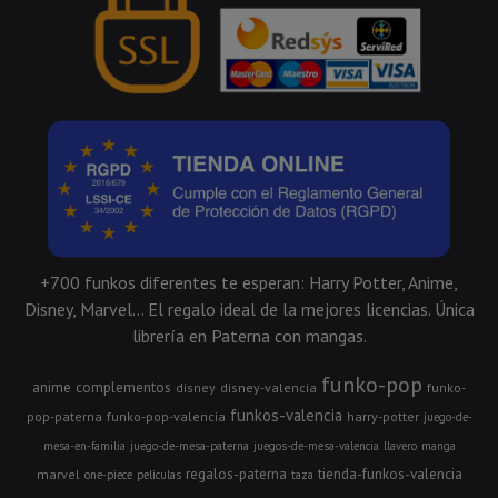
+700 funkos diferentes te esperan: Harry Potter, Anime,
Disney, Marvel... El regalo ideal de la mejores licencias. Única
librería en Paterna con mangas.
funko-pop
anime
complementos
disney
disney-valencia
funko-
funkos-valencia
pop-paterna
funko-pop-valencia
harry-potter
juego-de-
mesa-en-familia
juego-de-mesa-paterna
juegos-de-mesa-valencia
llavero
manga
regalos-paterna
tienda-funkos-valencia
marvel
one-piece
peliculas
taza