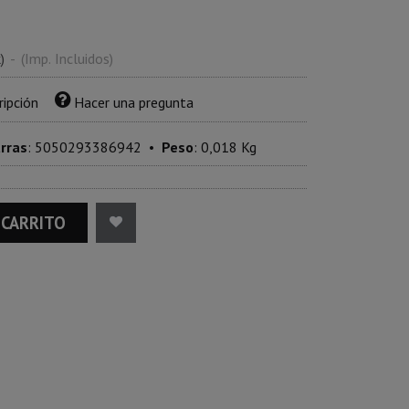
k)
-
(Imp. Incluidos)
ripción
Hacer una pregunta
arras
:
5050293386942
•
Peso
:
0,018 Kg
 CARRITO