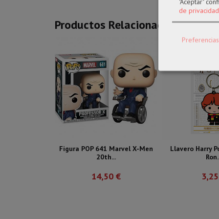
"Aceptar" con
de privacidad
Productos Relacionados
Preferencias
Figura POP 641 Marvel X-Men
Llavero Harry P
20th...
Ron..
14,50 €
3,25