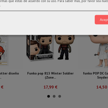
firmas que estás de acuerdo con su uso.
Para saber más, por favor lea nue
.
Acept
otter diseño
Funko pop 813 Winter Soldier
funko POP DC C
.
(Zone...
Snyder.
 €
17,99 €
14,50