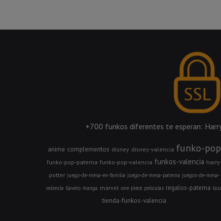
+700 funkos diferentes te esperan: Harry 
funko-pop
anime
complementos
disney
disney-valencia
funkos-valencia
funko-pop-paterna
funko-pop-valencia
harry
potter
juego-de-mesa-en-familia
juego-de-mesa-paterna
juegos-de-mesa-
regalos-paterna
marvel
valencia
llavero
manga
one-piece
peliculas
taz
tienda-funkos-valencia