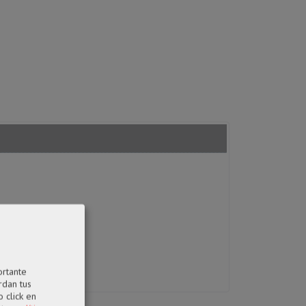
ortante
rdan tus
 click en