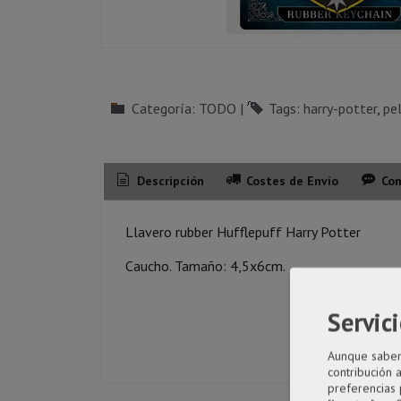
Categoría:
TODO
|
Tags:
harry-potter
pel
Descripción
Costes de Envío
Com
Llavero rubber Hufflepuff Harry Potter
Caucho. Tamaño: 4,5x6cm.
Servici
Aunque sabemo
contribución 
preferencias 