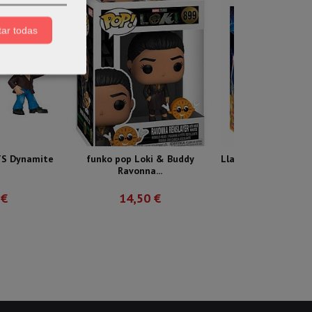
ar todas
TS Dynamite
funko pop Loki & Buddy
Llavero pocket pop
Ravonna...
de...
 €
14,50 €
9,00 €