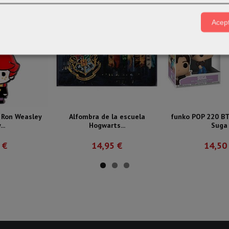
Acept
 Ron Weasley
Alfombra de la escuela
funko POP 220 B
..
Hogwarts...
Suga
 €
14,95 €
14,50