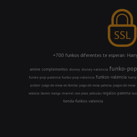
+700 funkos diferentes te esperan: Harry 
funko-pop
anime
complementos
disney
disney-valencia
funkos-valencia
funko-pop-paterna
funko-pop-valencia
harry
potter
juego-de-mesa-en-familia
juego-de-mesa-paterna
juegos-de-mesa-
regalos-paterna
marvel
valencia
llavero
manga
one-piece
peliculas
taz
tienda-funkos-valencia