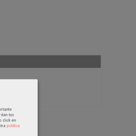
ortante
rdan tus
 click en
stra
política