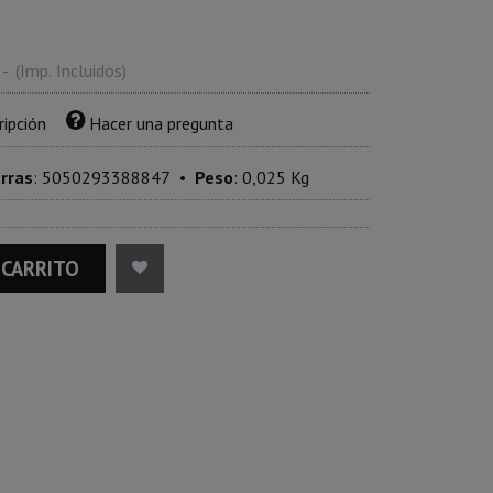
-
(Imp. Incluidos)
ripción
Hacer una pregunta
arras
:
5050293388847
•
Peso
:
0,025 Kg
 CARRITO