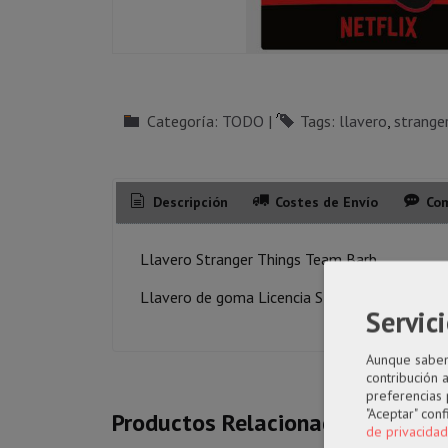
Categoría:
TODO
|
Tags:
llavero
strange
Descripción
Costes de Envío
Com
Llavero Stranger Things Team Barb
Llavero de goma Licencia Stranger Things T
Servici
Aunque sabemo
contribución 
preferencias 
"Aceptar" con
Productos Relacionados
de privacidad