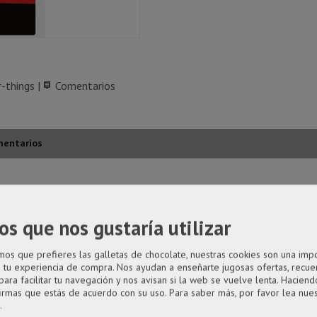
r-things
|
Comentarios
entarios
eam Barb 4,5x6cm
os que nos gustaría utilizar
s que prefieres las galletas de chocolate, nuestras cookies son una imp
a tu experiencia de compra. Nos ayudan a enseñarte jugosas ofertas, recue
para facilitar tu navegación y nos avisan si la web se vuelve lenta. Haciendo
firmas que estás de acuerdo con su uso.
Para saber más, por favor lea nue
.