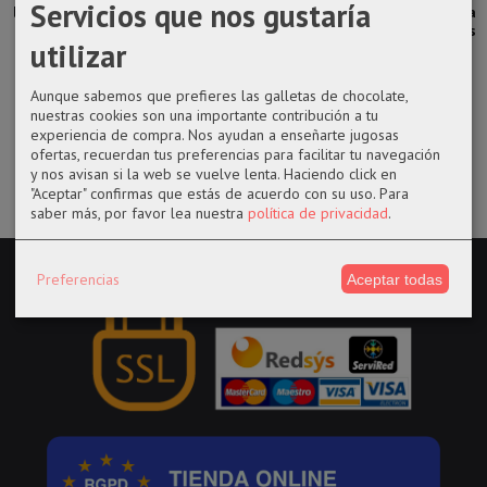
Servicios que nos gustaría
llavero Reliquia
Llavero Harley
Figura Qposket
Bolsa tote bag
de la Muerte
Quinn Caution
Inosuke
Ataque a los
utilizar
Birds...
Hashibira de...
titanes...
3,25 €
3,25 €
32,95 €
12,90 €
Aunque sabemos que prefieres las galletas de chocolate,
nuestras cookies son una importante contribución a tu
experiencia de compra. Nos ayudan a enseñarte jugosas
ofertas, recuerdan tus preferencias para facilitar tu navegación
y nos avisan si la web se vuelve lenta. Haciendo click en
"Aceptar" confirmas que estás de acuerdo con su uso.
Para
saber más, por favor lea nuestra
política de privacidad
.
Preferencias
Aceptar todas