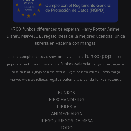
+700 funkos diferentes te esperan: Harry Potter, Anime,
Disney, Marvel... El regalo ideal de la mejores licencias. Única
librería en Paterna con mangas.
funko-pop
anime
complementos
disney
disney-valencia
funko-
funkos-valencia
pop-paterna
funko-pop-valencia
harry-potter
juego-de-
mesa-en-familia
juego-de-mesa-paterna
juegos-de-mesa-valencia
llavero
manga
regalos-paterna
tienda-funkos-valencia
marvel
one-piece
peliculas
taza
FUNKOS
MERCHANDISING
LIBRERIA
ANIME/MANGA
JUEGO / JUEGOS DE MESA
TODO