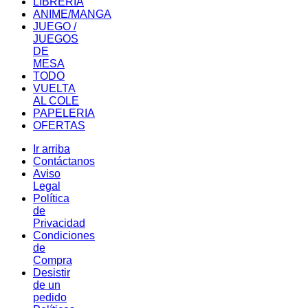
LIBRERIA
ANIME/MANGA
JUEGO /
JUEGOS
DE
MESA
TODO
VUELTA
AL COLE
PAPELERIA
OFERTAS
Ir arriba
Contáctanos
Aviso
Legal
Política
de
Privacidad
Condiciones
de
Compra
Desistir
de un
pedido