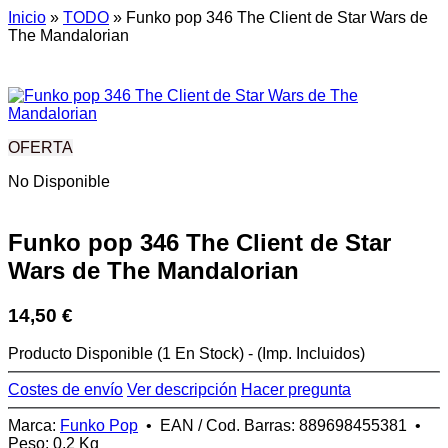
Inicio
»
TODO
»
Funko pop 346 The Client de Star Wars de
The Mandalorian
OFERTA
No Disponible
Funko pop 346 The Client de Star
Wars de The Mandalorian
14,50 €
Producto Disponible
(1 En Stock)
-
(Imp. Incluidos)
Costes de envío
Ver descripción
Hacer pregunta
Marca
:
Funko Pop
•
EAN / Cod. Barras
:
889698455381
•
Peso
:
0,2 Kg