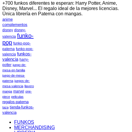
+700 funkos diferentes te esperan: Harry Potter, Anime,
Disney, Marvel... El regalo ideal de la mejores licencias.
Única librería en Paterna con mangas.
anime
complementos
disney
disney-
funko-
valencia
pop
funko-pop-
paterna
funko-pop-
funkos-
valencia
valencia
harry-
potter
juego-de-
mesa-en-familia
juego-de-mesa-
paterna
juegos-de-
mesa-valencia
llavero
marvel
manga
one-
piece
peliculas
regalos-paterna
tienda-funkos-
taza
valencia
FUNKOS
MERCHANDISING