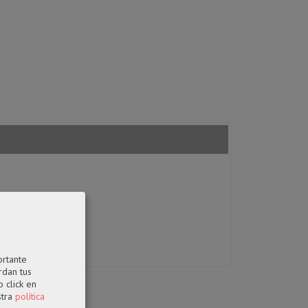
ortante
rdan tus
 click en
stra
política