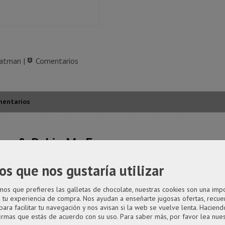
atman
|
Comentarios
entarios
an & Robin Mr. Freeze
m en caja regalo con ventana.
os que nos gustaría utilizar
s que prefieres las galletas de chocolate, nuestras cookies son una imp
a tu experiencia de compra. Nos ayudan a enseñarte jugosas ofertas, recue
para facilitar tu navegación y nos avisan si la web se vuelve lenta. Haciendo
firmas que estás de acuerdo con su uso.
Para saber más, por favor lea nue