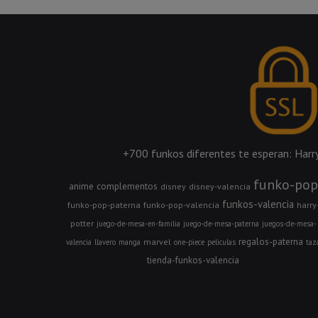
+700 funkos diferentes te esperan: Harry 
funko-pop
anime
complementos
disney
disney-valencia
funkos-valencia
funko-pop-paterna
funko-pop-valencia
harry
potter
juego-de-mesa-en-familia
juego-de-mesa-paterna
juegos-de-mesa-
regalos-paterna
marvel
valencia
llavero
manga
one-piece
peliculas
taz
tienda-funkos-valencia