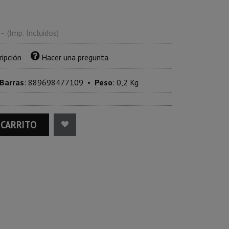
-
(Imp. Incluidos)
ripción
Hacer una pregunta
 Barras
:
889698477109
•
Peso
:
0,2 Kg
 CARRITO