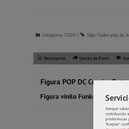
Categoría:
TODO
|
Tags:
funko-pop
dc
b
Descripción
Costes de Envío
Com
Figura POP DC Comics Batm
Figura vinilo Funko POP de 9c
Servici
Aunque sabemo
contribución 
preferencias 
"Aceptar" con