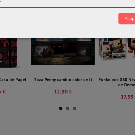
.
Acept
 Casa de Papel
Taza Penny cambio color de It
Funko pop 868 Ne
de Demon
5 €
12,90 €
17,99