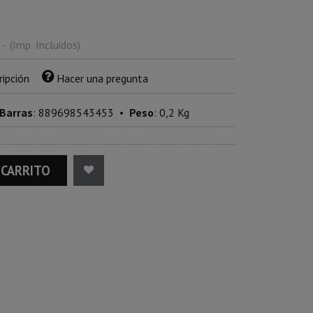
-
(Imp. Incluidos)
ripción
Hacer una pregunta
 Barras
:
889698543453
•
Peso
:
0,2 Kg
 CARRITO