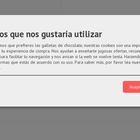
os que nos gustaría utilizar
-pandilla-basura
|
Comentarios
s que prefieres las galletas de chocolate, nuestras cookies son una imp
a tu experiencia de compra. Nos ayudan a enseñarte jugosas ofertas, recue
para facilitar tu navegación y nos avisan si la web se vuelve lenta. Haciendo
firmas que estás de acuerdo con su uso.
Para saber más, por favor lea nue
entarios
.
 funko pop con el funko 07 Ali Gator
Acept
s de 10cm aproximadamente.