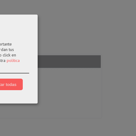
ortante
rdan tus
 click en
stra
política
ar todas