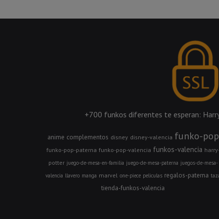
+700 funkos diferentes te esperan: Harry 
funko-pop
anime
complementos
disney
disney-valencia
funkos-valencia
funko-pop-paterna
funko-pop-valencia
harry
potter
juego-de-mesa-en-familia
juego-de-mesa-paterna
juegos-de-mesa-
regalos-paterna
marvel
valencia
llavero
manga
one-piece
peliculas
taz
tienda-funkos-valencia