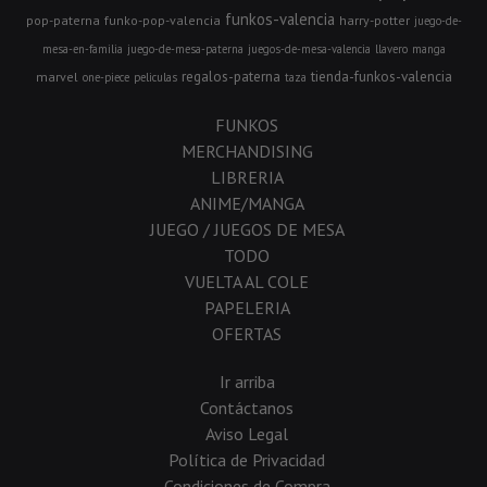
funkos-valencia
pop-paterna
funko-pop-valencia
harry-potter
juego-de-
mesa-en-familia
juego-de-mesa-paterna
juegos-de-mesa-valencia
llavero
manga
regalos-paterna
tienda-funkos-valencia
marvel
one-piece
peliculas
taza
FUNKOS
MERCHANDISING
LIBRERIA
ANIME/MANGA
JUEGO / JUEGOS DE MESA
TODO
VUELTA AL COLE
PAPELERIA
OFERTAS
Ir arriba
Contáctanos
Aviso Legal
Política de Privacidad
Condiciones de Compra