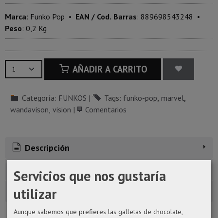
Marca
:
Funko Pop
•
EAN / Cod. Barras
:
889698543248
•
Peso
:
0,2 Kg
AÑADIR A CARRITO
Categoría:
FUNKOS
|
Tags:
funko-pop
marvel
wandavison
vision
|
Comentarios
Descripción
Costes de Envío
Servicios que nos gustaría
utilizar
Comentarios
Aunque sabemos que prefieres las galletas de chocolate,