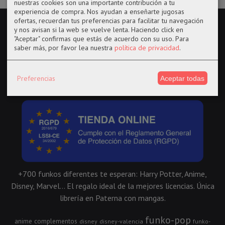
nuestras cookies son una importante contribución a tu
experiencia de compra. Nos ayudan a enseñarte jugosas
ofertas, recuerdan tus preferencias para facilitar tu navegación
y nos avisan si la web se vuelve lenta. Haciendo click en
"Aceptar" confirmas que estás de acuerdo con su uso.
Para
saber más, por favor lea nuestra
política de privacidad
.
Preferencias
Aceptar todas
+700 funkos diferentes te esperan: Harry Potter, Anime,
Disney, Marvel... El regalo ideal de la mejores licencias. Única
librería en Paterna con mangas.
funko-pop
anime
complementos
disney
disney-valencia
funko-